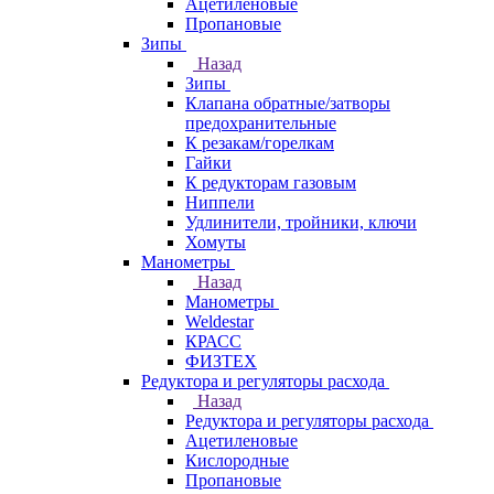
Ацетиленовые
Пропановые
Зипы
Назад
Зипы
Клапана обратные/затворы
предохранительные
К резакам/горелкам
Гайки
К редукторам газовым
Ниппели
Удлинители, тройники, ключи
Хомуты
Манометры
Назад
Манометры
Weldestar
КРАСС
ФИЗТЕХ
Редуктора и регуляторы расхода
Назад
Редуктора и регуляторы расхода
Ацетиленовые
Кислородные
Пропановые