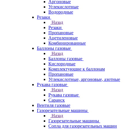
Аргоновые
Углекислотные
Водородные
Резаки
Назад
Резаки
Пропановые
Ацетиленовые
Комбинированные
Баллоны газовые
Назад
Баллоны газовые
Кислородные
Комплектующие к баллонам
Пропановые
Углекислотные, аргоновые, азотные
Рукава газовые
Назад
Рукава газовые
Саранск
Вентиля газовые
Газорезательные машины
Назад
Газорезательные машины
Сопла для газорезательных машин