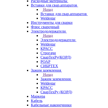
Расходные материалы
Вставки для свар.аппаратов
Назад
Вставки для свар.аппаратов
Weldestar
Инструменты для сварки
Флюс сварочный
Электрододержатели
Назад
Электрододержатели
Weldestar
КРАСС
Строгачи
СварТехРу(КОРД)
РОАР
СИБРТЕХ
Зажим заземления
Назад
Зажим заземления
Weldestar
КРАСС
СварТехРу (КОРД)
Маркера
Кабель
Кабельные наконечники