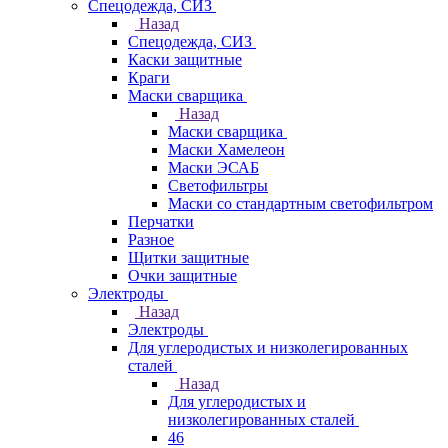
Спецодежда, СИЗ
Назад
Спецодежда, СИЗ
Каски защитные
Краги
Маски сварщика
Назад
Маски сварщика
Маски Хамелеон
Маски ЭСАБ
Светофильтры
Маски со стандартным светофильтром
Перчатки
Разное
Щитки защитные
Очки защитные
Электроды
Назад
Электроды
Для углеродистых и низколегированных
сталей
Назад
Для углеродистых и
низколегированных сталей
46