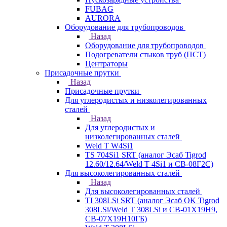
FUBAG
AURORA
Оборудование для трубопроводов
Назад
Оборудование для трубопроводов
Подогреватели стыков труб (ПСТ)
Центраторы
Присадочные прутки
Назад
Присадочные прутки
Для углеродистых и низколегированных
сталей
Назад
Для углеродистых и
низколегированных сталей
Weld T W4Si1
TS 704Si1 SRT (аналог Эсаб Tigrod
12.60/12.64/Weld T 4Si1 и СВ-08Г2С)
Для высоколегированных сталей
Назад
Для высоколегированных сталей
TI 308LSi SRT (аналог Эсаб OK Tigrod
308LSi/Weld T 308LSi и СВ-01Х19Н9,
СВ-07Х19Н10ГБ)