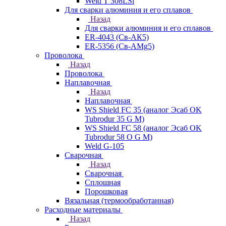
Weld T 308LSi
Для сварки алюминия и его сплавов
Назад
Для сварки алюминия и его сплавов
ER-4043 (Св-АК5)
ER-5356 (Св-АМg5)
Проволока
Назад
Проволока
Наплавочная
Назад
Наплавочная
WS Shield FC 35 (аналог Эсаб OK
Tubrodur 35 G M)
WS Shield FC 58 (аналог Эсаб OK
Tubrodur 58 O G M)
Weld G-105
Сварочная
Назад
Сварочная
Сплошная
Порошковая
Вязальная (термообработанная)
Расходные материалы
Назад