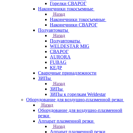
Горелки СВАРОГ
Наконечники токосъемные
Назад
Наконечники токосъемные
Наконечники СВАРОГ
Полуавтоматы
Назад
Полуавтоматы
WELDESTAR MIG
СВАРОГ
AURORA
FUBAG
КЕДР
Сварочные принадлежности
ЗИПы
Назад
ЗИПы
ЗИПы к горелкам Weldestar
Оборудование для воздушно-плазменной резки
Назад
Оборудование для воздушно-плазменной
резки
Аппарат плазменной резки
Назад
Аппарат плазменной резки