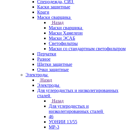
Спецодежда, СИЗ
Каски защитные
Краги
Маски сварщика
Назад
Маски сварщика
Маски Хамелеон
Маски ЭСАБ
Светофильтры
Маски со стандартным светофильтром
Перчатки
Разное
Щитки защитные
Очки защитные
Электроды
Назад
Электроды
Для углеродистых и низколегированных
сталей
Назад
Для углеродистых и
низколегированных сталей
46
УОНИИ 13/55
МР-3