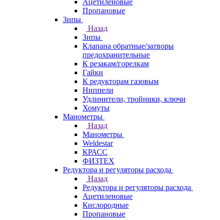
Ацетиленовые
Пропановые
Зипы
Назад
Зипы
Клапана обратные/затворы
предохранительные
К резакам/горелкам
Гайки
К редукторам газовым
Ниппели
Удлинители, тройники, ключи
Хомуты
Манометры
Назад
Манометры
Weldestar
КРАСС
ФИЗТЕХ
Редуктора и регуляторы расхода
Назад
Редуктора и регуляторы расхода
Ацетиленовые
Кислородные
Пропановые