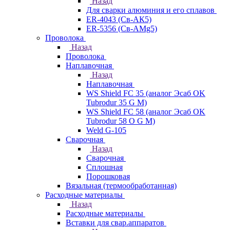
Назад
Для сварки алюминия и его сплавов
ER-4043 (Св-АК5)
ER-5356 (Св-АМg5)
Проволока
Назад
Проволока
Наплавочная
Назад
Наплавочная
WS Shield FC 35 (аналог Эсаб OK
Tubrodur 35 G M)
WS Shield FC 58 (аналог Эсаб OK
Tubrodur 58 O G M)
Weld G-105
Сварочная
Назад
Сварочная
Сплошная
Порошковая
Вязальная (термообработанная)
Расходные материалы
Назад
Расходные материалы
Вставки для свар.аппаратов