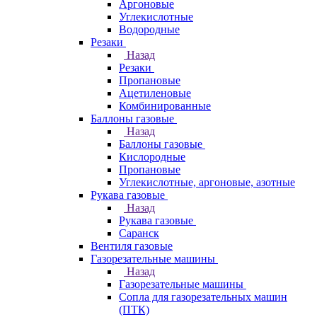
Аргоновые
Углекислотные
Водородные
Резаки
Назад
Резаки
Пропановые
Ацетиленовые
Комбинированные
Баллоны газовые
Назад
Баллоны газовые
Кислородные
Пропановые
Углекислотные, аргоновые, азотные
Рукава газовые
Назад
Рукава газовые
Саранск
Вентиля газовые
Газорезательные машины
Назад
Газорезательные машины
Сопла для газорезательных машин
(ПТК)