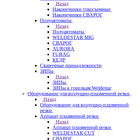
Назад
Наконечники токосъемные
Наконечники СВАРОГ
Полуавтоматы
Назад
Полуавтоматы
WELDESTAR MIG
СВАРОГ
AURORA
FUBAG
КЕДР
Сварочные принадлежности
ЗИПы
Назад
ЗИПы
ЗИПы к горелкам Weldestar
Оборудование для воздушно-плазменной резки
Назад
Оборудование для воздушно-плазменной
резки
Аппарат плазменной резки
Назад
Аппарат плазменной резки
WELDESTAR CUT
СВАРОГ