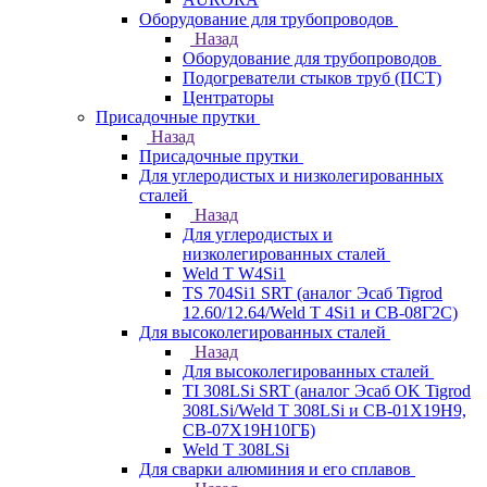
Оборудование для трубопроводов
Назад
Оборудование для трубопроводов
Подогреватели стыков труб (ПСТ)
Центраторы
Присадочные прутки
Назад
Присадочные прутки
Для углеродистых и низколегированных
сталей
Назад
Для углеродистых и
низколегированных сталей
Weld T W4Si1
TS 704Si1 SRT (аналог Эсаб Tigrod
12.60/12.64/Weld T 4Si1 и СВ-08Г2С)
Для высоколегированных сталей
Назад
Для высоколегированных сталей
TI 308LSi SRT (аналог Эсаб OK Tigrod
308LSi/Weld T 308LSi и СВ-01Х19Н9,
СВ-07Х19Н10ГБ)
Weld T 308LSi
Для сварки алюминия и его сплавов