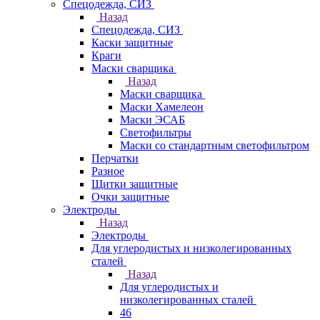
Спецодежда, СИЗ
Назад
Спецодежда, СИЗ
Каски защитные
Краги
Маски сварщика
Назад
Маски сварщика
Маски Хамелеон
Маски ЭСАБ
Светофильтры
Маски со стандартным светофильтром
Перчатки
Разное
Щитки защитные
Очки защитные
Электроды
Назад
Электроды
Для углеродистых и низколегированных
сталей
Назад
Для углеродистых и
низколегированных сталей
46