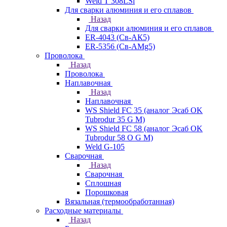
Weld T 308LSi
Для сварки алюминия и его сплавов
Назад
Для сварки алюминия и его сплавов
ER-4043 (Св-АК5)
ER-5356 (Св-АМg5)
Проволока
Назад
Проволока
Наплавочная
Назад
Наплавочная
WS Shield FC 35 (аналог Эсаб OK
Tubrodur 35 G M)
WS Shield FC 58 (аналог Эсаб OK
Tubrodur 58 O G M)
Weld G-105
Сварочная
Назад
Сварочная
Сплошная
Порошковая
Вязальная (термообработанная)
Расходные материалы
Назад