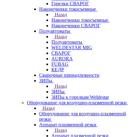
Горелки СВАРОГ
Наконечники токосъемные
Назад
Наконечники токосъемные
Наконечники СВАРОГ
Полуавтоматы
Назад
Полуавтоматы
WELDESTAR MIG
СВАРОГ
AURORA
FUBAG
КЕДР
Сварочные принадлежности
ЗИПы
Назад
ЗИПы
ЗИПы к горелкам Weldestar
Оборудование для воздушно-плазменной резки
Назад
Оборудование для воздушно-плазменной
резки
Аппарат плазменной резки
Назад
Аппарат плазменной резки