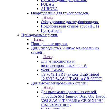
FUBAG
AURORA
Оборудование для трубопроводов
Назад
Оборудование для трубопроводов
Подогреватели стыков труб (ПСТ)
Центраторы
Присадочные прутки
Назад
Присадочные прутки
Для углеродистых и низколегированных
сталей
Назад
Для углеродистых и
низколегированных сталей
Weld T W4Si1
TS 704Si1 SRT (аналог Эсаб Tigrod
12.60/12.64/Weld T 4Si1 и СВ-08Г2С)
Для высоколегированных сталей
Назад
Для высоколегированных сталей
TI 308LSi SRT (аналог Эсаб OK Tigrod
308LSi/Weld T 308LSi и СВ-01Х19Н9,
СВ-07Х19Н10ГБ)