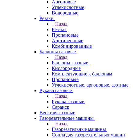
Аргоновые
Углекислотные
Водородные
Резаки
Назад
Резаки
Пропановые
Ацетиленовые
Комбинированные
Баллоны газовые
Назад
Баллоны газовые
Кислородные
Комплектующие к баллонам
Пропановые
Углекислотные, аргоновые, азотные
Рукава газовые
Назад
Рукава газовые
Саранск
Вентиля газовые
Газорезательные машины
Назад
Газорезательные машины
Сопла для газорезательных машин