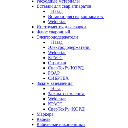
Расходные материалы
Вставки для свар.аппаратов
Назад
Вставки для свар.аппаратов
Weldestar
Инструменты для сварки
Флюс сварочный
Электрододержатели
Назад
Электрододержатели
Weldestar
КРАСС
Строгачи
СварТехРу(КОРД)
РОАР
СИБРТЕХ
Зажим заземления
Назад
Зажим заземления
Weldestar
КРАСС
СварТехРу (КОРД)
Маркера
Кабель
Кабельные наконечники