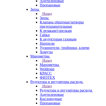
Ацетиленовые
Пропановые
Зипы
Назад
Зипы
Клапана обратные/затворы
предохранительные
К резакам/горелкам
Гайки
К редукторам газовым
Ниппели
Удлинители, тройники, ключи
Хомуты
Манометры
Назад
Манометры
Weldestar
КРАСС
ФИЗТЕХ
Редуктора и регуляторы расхода
Назад
Редуктора и регуляторы расхода
Ацетиленовые
Кислородные
Пропановые