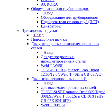
AURORA
Оборудование для трубопроводов
Назад
Оборудование для трубопроводов
Подогреватели стыков труб (ПСТ)
Центраторы
Присадочные прутки
Назад
Присадочные прутки
Для углеродистых и низколегированных
сталей
Назад
Для углеродистых и
низколегированных сталей
Weld T W4Si1
TS 704Si1 SRT (аналог Эсаб Tigrod
12.60/12.64/Weld T 4Si1 и СВ-08Г2С)
Для высоколегированных сталей
Назад
Для высоколегированных сталей
TI 308LSi SRT (аналог Эсаб OK Tigrod
308LSi/Weld T 308LSi и СВ-01Х19Н9,
СВ-07Х19Н10ГБ)
Weld T 308LSi