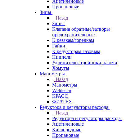
Ацетиленовые
Пропановые
Зипы
Назад
Зипы
Клапана обратные/затворы
предохранительные
К резакам/горелкам
Гайки
К редукторам газовым
Ниппели
Удлинители, тройники, ключи
Хомуты
Манометры
Назад
Манометры
Weldestar
КРАСС
ФИЗТЕХ
Редуктора и регуляторы расхода
Назад
Редуктора и регуляторы расхода
Ацетиленовые
Кислородные
Пропановые