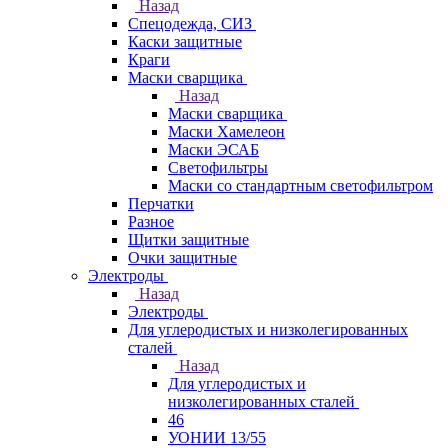
Назад
Спецодежда, СИЗ
Каски защитные
Краги
Маски сварщика
Назад
Маски сварщика
Маски Хамелеон
Маски ЭСАБ
Светофильтры
Маски со стандартным светофильтром
Перчатки
Разное
Щитки защитные
Очки защитные
Электроды
Назад
Электроды
Для углеродистых и низколегированных
сталей
Назад
Для углеродистых и
низколегированных сталей
46
УОНИИ 13/55