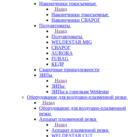
Наконечники токосъемные
Назад
Наконечники токосъемные
Наконечники СВАРОГ
Полуавтоматы
Назад
Полуавтоматы
WELDESTAR MIG
СВАРОГ
AURORA
FUBAG
КЕДР
Сварочные принадлежности
ЗИПы
Назад
ЗИПы
ЗИПы к горелкам Weldestar
Оборудование для воздушно-плазменной резки
Назад
Оборудование для воздушно-плазменной
резки
Аппарат плазменной резки
Назад
Аппарат плазменной резки
WELDESTAR CUT