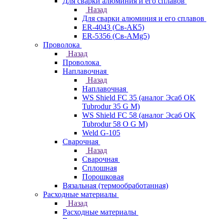
Для сварки алюминия и его сплавов
Назад
Для сварки алюминия и его сплавов
ER-4043 (Св-АК5)
ER-5356 (Св-АМg5)
Проволока
Назад
Проволока
Наплавочная
Назад
Наплавочная
WS Shield FC 35 (аналог Эсаб OK
Tubrodur 35 G M)
WS Shield FC 58 (аналог Эсаб OK
Tubrodur 58 O G M)
Weld G-105
Сварочная
Назад
Сварочная
Сплошная
Порошковая
Вязальная (термообработанная)
Расходные материалы
Назад
Расходные материалы