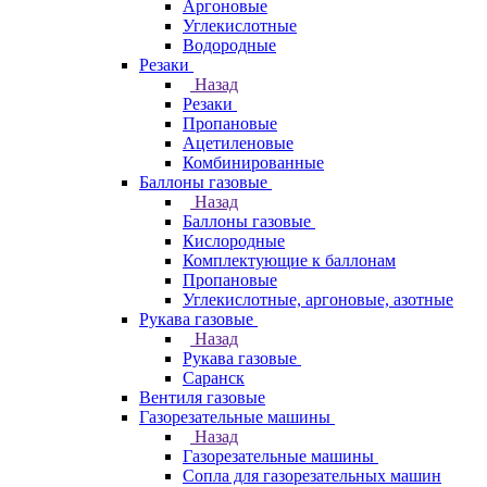
Аргоновые
Углекислотные
Водородные
Резаки
Назад
Резаки
Пропановые
Ацетиленовые
Комбинированные
Баллоны газовые
Назад
Баллоны газовые
Кислородные
Комплектующие к баллонам
Пропановые
Углекислотные, аргоновые, азотные
Рукава газовые
Назад
Рукава газовые
Саранск
Вентиля газовые
Газорезательные машины
Назад
Газорезательные машины
Сопла для газорезательных машин