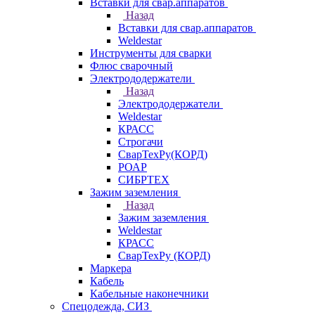
Вставки для свар.аппаратов
Назад
Вставки для свар.аппаратов
Weldestar
Инструменты для сварки
Флюс сварочный
Электрододержатели
Назад
Электрододержатели
Weldestar
КРАСС
Строгачи
СварТехРу(КОРД)
РОАР
СИБРТЕХ
Зажим заземления
Назад
Зажим заземления
Weldestar
КРАСС
СварТехРу (КОРД)
Маркера
Кабель
Кабельные наконечники
Спецодежда, СИЗ