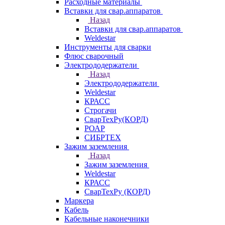
Расходные материалы
Вставки для свар.аппаратов
Назад
Вставки для свар.аппаратов
Weldestar
Инструменты для сварки
Флюс сварочный
Электрододержатели
Назад
Электрододержатели
Weldestar
КРАСС
Строгачи
СварТехРу(КОРД)
РОАР
СИБРТЕХ
Зажим заземления
Назад
Зажим заземления
Weldestar
КРАСС
СварТехРу (КОРД)
Маркера
Кабель
Кабельные наконечники