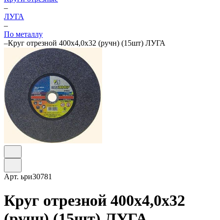
–
ЛУГА
–
По металлу
–
Круг отрезной 400х4,0х32 (ручн) (15шт) ЛУГА
Арт.
ьри30781
Круг отрезной 400х4,0х32
(ручн) (15шт) ЛУГА