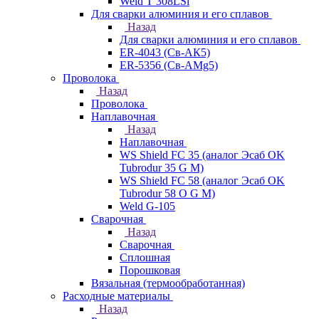
Weld T 308LSi
Для сварки алюминия и его сплавов
Назад
Для сварки алюминия и его сплавов
ER-4043 (Св-АК5)
ER-5356 (Св-АМg5)
Проволока
Назад
Проволока
Наплавочная
Назад
Наплавочная
WS Shield FC 35 (аналог Эсаб OK
Tubrodur 35 G M)
WS Shield FC 58 (аналог Эсаб OK
Tubrodur 58 O G M)
Weld G-105
Сварочная
Назад
Сварочная
Сплошная
Порошковая
Вязальная (термообработанная)
Расходные материалы
Назад