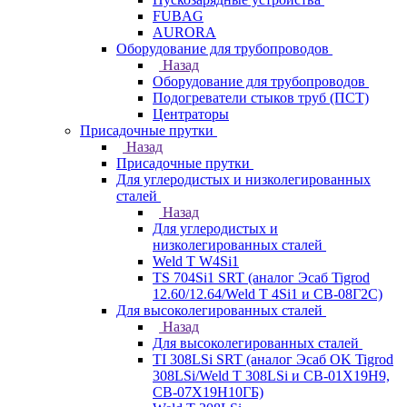
FUBAG
AURORA
Оборудование для трубопроводов
Назад
Оборудование для трубопроводов
Подогреватели стыков труб (ПСТ)
Центраторы
Присадочные прутки
Назад
Присадочные прутки
Для углеродистых и низколегированных
сталей
Назад
Для углеродистых и
низколегированных сталей
Weld T W4Si1
TS 704Si1 SRT (аналог Эсаб Tigrod
12.60/12.64/Weld T 4Si1 и СВ-08Г2С)
Для высоколегированных сталей
Назад
Для высоколегированных сталей
TI 308LSi SRT (аналог Эсаб OK Tigrod
308LSi/Weld T 308LSi и СВ-01Х19Н9,
СВ-07Х19Н10ГБ)