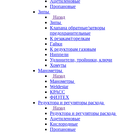
Ацетиленовые
Пропановые
Зипы
Назад
Зипы
Клапана обратные/затворы
предохранительные
К резакам/горелкам
Гайки
К редукторам газовым
Ниппели
Удлинители, тройники, ключи
Хомуты
Манометры
Назад
Манометры
Weldestar
КРАСС
ФИЗТЕХ
Редуктора и регуляторы расхода
Назад
Редуктора и регуляторы расхода
Ацетиленовые
Кислородные
Пропановые