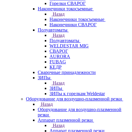
Горелки СВАРОГ
Наконечники токосъемные
Назад
Наконечники токосъемные
Наконечники СВАРОГ
Полуавтоматы
Назад
Полуавтоматы
WELDESTAR MIG
СВАРОГ
AURORA
FUBAG
КЕДР
Сварочные принадлежности
ЗИПы
Назад
ЗИПы
ЗИПы к горелкам Weldestar
Оборудование для воздушно-плазменной резки
Назад
Оборудование для воздушно-плазменной
резки
Аппарат плазменной резки
Назад
Аппарат плазменной резки