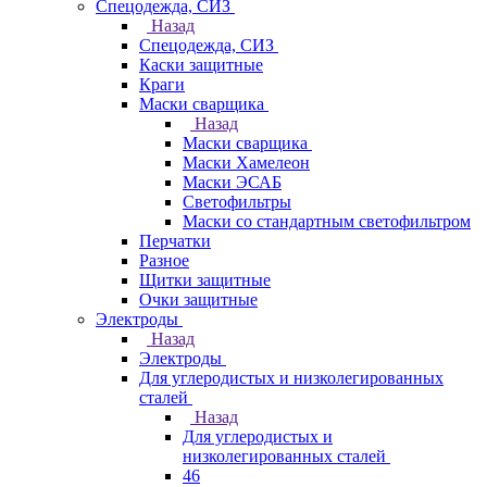
Спецодежда, СИЗ
Назад
Спецодежда, СИЗ
Каски защитные
Краги
Маски сварщика
Назад
Маски сварщика
Маски Хамелеон
Маски ЭСАБ
Светофильтры
Маски со стандартным светофильтром
Перчатки
Разное
Щитки защитные
Очки защитные
Электроды
Назад
Электроды
Для углеродистых и низколегированных
сталей
Назад
Для углеродистых и
низколегированных сталей
46