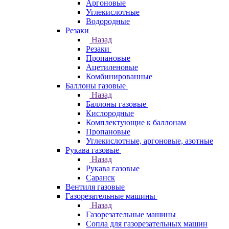
Аргоновые
Углекислотные
Водородные
Резаки
Назад
Резаки
Пропановые
Ацетиленовые
Комбинированные
Баллоны газовые
Назад
Баллоны газовые
Кислородные
Комплектующие к баллонам
Пропановые
Углекислотные, аргоновые, азотные
Рукава газовые
Назад
Рукава газовые
Саранск
Вентиля газовые
Газорезательные машины
Назад
Газорезательные машины
Сопла для газорезательных машин