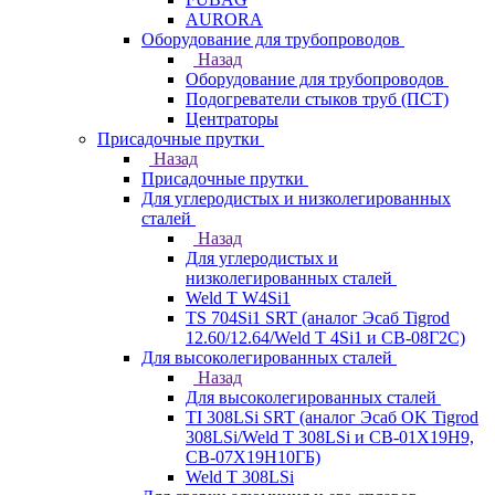
AURORA
Оборудование для трубопроводов
Назад
Оборудование для трубопроводов
Подогреватели стыков труб (ПСТ)
Центраторы
Присадочные прутки
Назад
Присадочные прутки
Для углеродистых и низколегированных
сталей
Назад
Для углеродистых и
низколегированных сталей
Weld T W4Si1
TS 704Si1 SRT (аналог Эсаб Tigrod
12.60/12.64/Weld T 4Si1 и СВ-08Г2С)
Для высоколегированных сталей
Назад
Для высоколегированных сталей
TI 308LSi SRT (аналог Эсаб OK Tigrod
308LSi/Weld T 308LSi и СВ-01Х19Н9,
СВ-07Х19Н10ГБ)
Weld T 308LSi