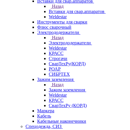
Вставки для свар.аппаратов
Назад
Вставки для свар.аппаратов
Weldestar
Инструменты для сварки
Флюс сварочный
Электрододержатели
Назад
Электрододержатели
Weldestar
КРАСС
Строгачи
СварТехРу(КОРД)
РОАР
СИБРТЕХ
Зажим заземления
Назад
Зажим заземления
Weldestar
КРАСС
СварТехРу (КОРД)
Маркера
Кабель
Кабельные наконечники
Спецодежда, СИЗ