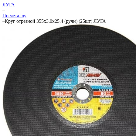
ЛУГА
–
По металлу
–
Круг отрезной 355х3,0х25,4 (ручн) (25шт) ЛУГА