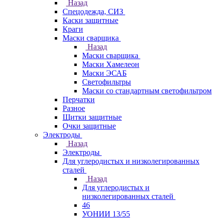
Назад
Спецодежда, СИЗ
Каски защитные
Краги
Маски сварщика
Назад
Маски сварщика
Маски Хамелеон
Маски ЭСАБ
Светофильтры
Маски со стандартным светофильтром
Перчатки
Разное
Щитки защитные
Очки защитные
Электроды
Назад
Электроды
Для углеродистых и низколегированных
сталей
Назад
Для углеродистых и
низколегированных сталей
46
УОНИИ 13/55