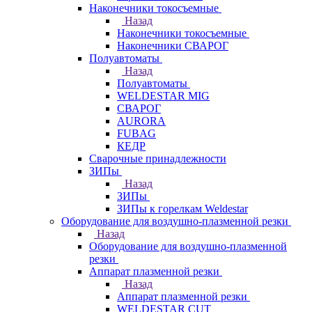
Наконечники токосъемные
Назад
Наконечники токосъемные
Наконечники СВАРОГ
Полуавтоматы
Назад
Полуавтоматы
WELDESTAR MIG
СВАРОГ
AURORA
FUBAG
КЕДР
Сварочные принадлежности
ЗИПы
Назад
ЗИПы
ЗИПы к горелкам Weldestar
Оборудование для воздушно-плазменной резки
Назад
Оборудование для воздушно-плазменной
резки
Аппарат плазменной резки
Назад
Аппарат плазменной резки
WELDESTAR CUT