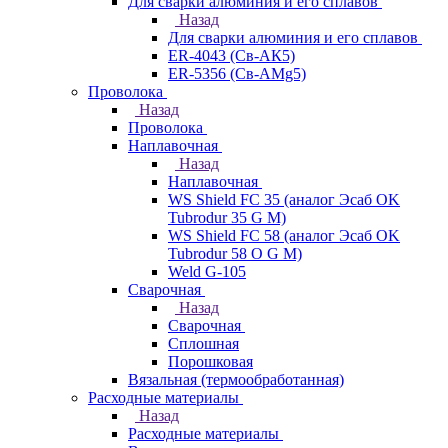
Для сварки алюминия и его сплавов
Назад
Для сварки алюминия и его сплавов
ER-4043 (Св-АК5)
ER-5356 (Св-АМg5)
Проволока
Назад
Проволока
Наплавочная
Назад
Наплавочная
WS Shield FC 35 (аналог Эсаб OK
Tubrodur 35 G M)
WS Shield FC 58 (аналог Эсаб OK
Tubrodur 58 O G M)
Weld G-105
Сварочная
Назад
Сварочная
Сплошная
Порошковая
Вязальная (термообработанная)
Расходные материалы
Назад
Расходные материалы