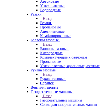
Аргоновые
Углекислотные
Водородные
Резаки
Назад
Резаки
Пропановые
Ацетиленовые
Комбинированные
Баллоны газовые
Назад
Баллоны газовые
Кислородные
Комплектующие к баллонам
Пропановые
Углекислотные, аргоновые, азотные
Рукава газовые
Назад
Рукава газовые
Саранск
Вентиля газовые
Газорезательные машины
Назад
Газорезательные машины
Сопла для газорезательных машин