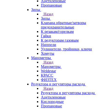
Ацетиленовые
Пропановые
Зипы
Назад
Зипы
Клапана обратные/затворы
предохранительные
К резакам/горелкам
Гайки
К редукторам газовым
Ниппели
Удлинители, тройники, ключи
Хомуты
Манометры
Назад
Манометры
Weldestar
КРАСС
ФИЗТЕХ
Редуктора и регуляторы расхода
Назад
Редуктора и регуляторы расхода
Ацетиленовые
Кислородные
Пропановые