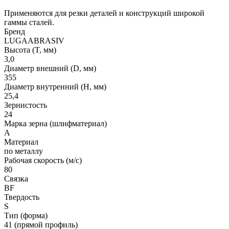
Применяются для резки деталей и конструкций широкой
гаммы сталей.
Бренд
LUGAABRASIV
Высота (T, мм)
3,0
Диаметр внешний (D, мм)
355
Диаметр внутренний (H, мм)
25,4
Зернистость
24
Марка зерна (шлифматериал)
A
Материал
по металлу
Рабочая скорость (м/с)
80
Связка
BF
Твердость
S
Тип (форма)
41 (прямой профиль)