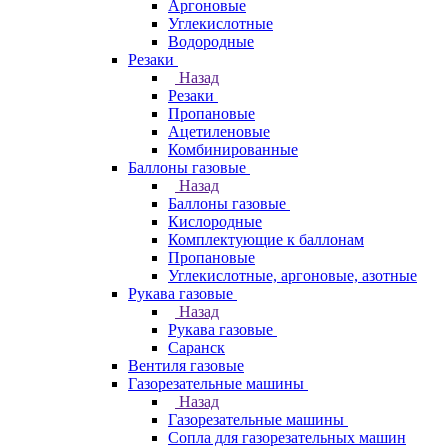
Аргоновые
Углекислотные
Водородные
Резаки
Назад
Резаки
Пропановые
Ацетиленовые
Комбинированные
Баллоны газовые
Назад
Баллоны газовые
Кислородные
Комплектующие к баллонам
Пропановые
Углекислотные, аргоновые, азотные
Рукава газовые
Назад
Рукава газовые
Саранск
Вентиля газовые
Газорезательные машины
Назад
Газорезательные машины
Сопла для газорезательных машин