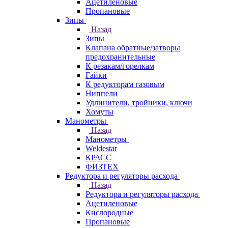
Ацетиленовые
Пропановые
Зипы
Назад
Зипы
Клапана обратные/затворы
предохранительные
К резакам/горелкам
Гайки
К редукторам газовым
Ниппели
Удлинители, тройники, ключи
Хомуты
Манометры
Назад
Манометры
Weldestar
КРАСС
ФИЗТЕХ
Редуктора и регуляторы расхода
Назад
Редуктора и регуляторы расхода
Ацетиленовые
Кислородные
Пропановые