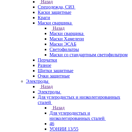
Назад
Спецодежда, СИЗ
Каски защитные
Краги
Маски сварщика
Назад
Маски сварщика
Маски Хамелеон
Маски ЭСАБ
Светофильтры
Маски со стандартным светофильтром
Перчатки
Разное
Щитки защитные
Очки защитные
Электроды
Назад
Электроды
Для углеродистых и низколегированных
сталей
Назад
Для углеродистых и
низколегированных сталей
46
УОНИИ 13/55