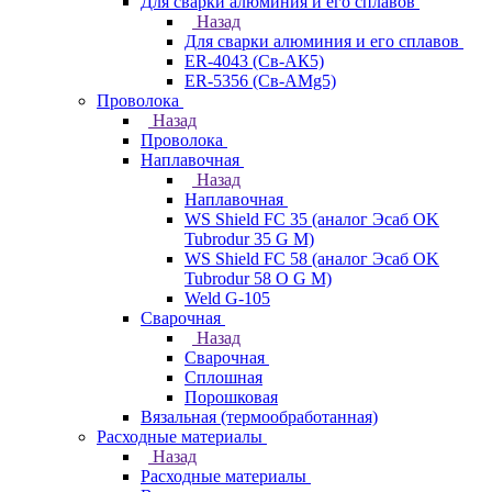
Для сварки алюминия и его сплавов
Назад
Для сварки алюминия и его сплавов
ER-4043 (Св-АК5)
ER-5356 (Св-АМg5)
Проволока
Назад
Проволока
Наплавочная
Назад
Наплавочная
WS Shield FC 35 (аналог Эсаб OK
Tubrodur 35 G M)
WS Shield FC 58 (аналог Эсаб OK
Tubrodur 58 O G M)
Weld G-105
Сварочная
Назад
Сварочная
Сплошная
Порошковая
Вязальная (термообработанная)
Расходные материалы
Назад
Расходные материалы