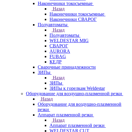
Наконечники токосъемные
Назад
Наконечники токосъемные
Наконечники СВАРОГ
Полуавтоматы
Назад
Полуавтоматы
WELDESTAR MIG
СВАРОГ
AURORA
FUBAG
КЕДР
Сварочные принадлежности
ЗИПы
Назад
ЗИПы
ЗИПы к горелкам Weldestar
Оборудование для воздушно-плазменной резки
Назад
Оборудование для воздушно-плазменной
резки
Аппарат плазменной резки
Назад
Аппарат плазменной резки
WELDESTAR CUT