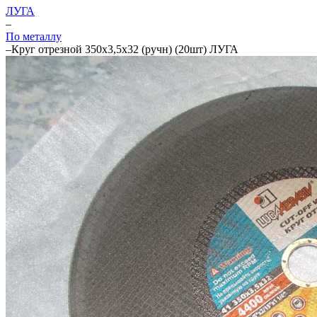
ЛУГА
–
По металлу
–
Круг отрезной 350х3,5х32 (ручн) (20шт) ЛУГА