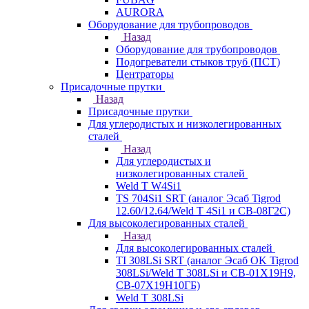
AURORA
Оборудование для трубопроводов
Назад
Оборудование для трубопроводов
Подогреватели стыков труб (ПСТ)
Центраторы
Присадочные прутки
Назад
Присадочные прутки
Для углеродистых и низколегированных
сталей
Назад
Для углеродистых и
низколегированных сталей
Weld T W4Si1
TS 704Si1 SRT (аналог Эсаб Tigrod
12.60/12.64/Weld T 4Si1 и СВ-08Г2С)
Для высоколегированных сталей
Назад
Для высоколегированных сталей
TI 308LSi SRT (аналог Эсаб OK Tigrod
308LSi/Weld T 308LSi и СВ-01Х19Н9,
СВ-07Х19Н10ГБ)
Weld T 308LSi