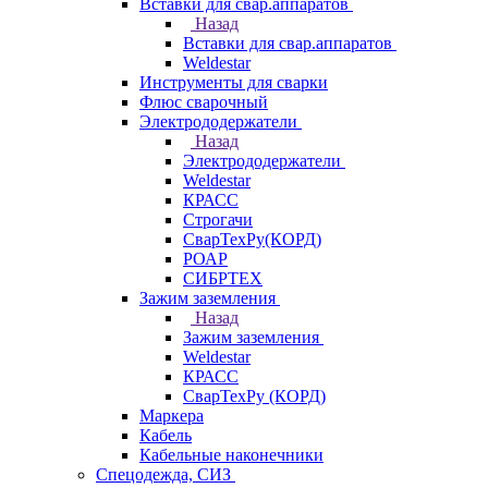
Вставки для свар.аппаратов
Назад
Вставки для свар.аппаратов
Weldestar
Инструменты для сварки
Флюс сварочный
Электрододержатели
Назад
Электрододержатели
Weldestar
КРАСС
Строгачи
СварТехРу(КОРД)
РОАР
СИБРТЕХ
Зажим заземления
Назад
Зажим заземления
Weldestar
КРАСС
СварТехРу (КОРД)
Маркера
Кабель
Кабельные наконечники
Спецодежда, СИЗ