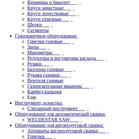
Керамика и бакелит
Круги зачистные
Круги лепестковые
Круги отрезные
Щетки
Сегменты
Газосварочное оборудование
Горелки газовые
Зипы
Манометры
Редуктора и регуляторы расхода
Резаки
Баллоны газовые
Рукава газовые
Вентиля газовые
Газорезательные машины
Карбид кальция
Еще
Инструмент, оснастка
Слесарный инструмент
Оборудование для автоматической сварки
WELDESTAR SAW
Оборудование для аргонодуговой сварки
Аппараты аргонодуговой сварки
Горелки