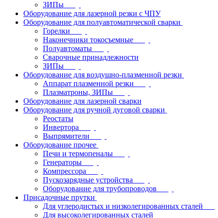
ЗИПы
Оборудование для лазерной резки с ЧПУ
Оборудование для полуавтоматической сварки
Горелки
Наконечники токосъемные
Полуавтоматы
Сварочные принадлежности
ЗИПы
Оборудование для воздушно-плазменной резки
Аппарат плазменной резки
Плазматроны, ЗИПы
Оборудование для лазерной сварки
Оборудование для ручной дуговой сварки
Реостаты
Инвертора
Выпрямители
Оборудование прочее
Печи и термопеналы
Генераторы
Компрессора
Пускозарядные устройства
Оборудование для трубопроводов
Присадочные прутки
Для углеродистых и низколегированных сталей
Для высоколегированных сталей