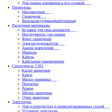
Для сварки алюминия и его сплавов
Проволока
Наплавочная
Сварочная
Вязальная (термообработанная)
Расходные материалы
Вставки для свар.аппаратов
Инструменты для сварки
Флюс сварочный
Электрододержатели
Зажим заземления
Маркера
Кабель
Кабельные наконечники
Спецодежда, СИЗ
Каски защитные
Краги
Маски сварщика
Перчатки
Разное
Щитки защитные
Очки защитные
Электроды
Для углеродистых и низколегированных сталей
Угольные электроды