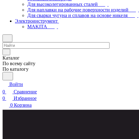
Для высоколегированных сталей
Для наплавки на рабочие поверхности изделий
Для сварки чугуна и сплавов на основе никеля
Электроинструмент
МAKITA
Каталог
По всему сайту
По каталогу
Войти
0
Сравнение
0
Избранное
0
Корзина