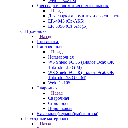
Weld T 308LSi
Для сварки алюминия и его сплавов
Назад
Для сварки алюминия и его сплавов
ER-4043 (Св-АК5)
ER-5356 (Св-АМg5)
Проволока
Назад
Проволока
Наплавочная
Назад
Наплавочная
WS Shield FC 35 (аналог Эсаб OK
Tubrodur 35 G M)
WS Shield FC 58 (аналог Эсаб OK
Tubrodur 58 O G M)
Weld G-105
Сварочная
Назад
Сварочная
Сплошная
Порошковая
Вязальная (термообработанная)
Расходные материалы
Назад