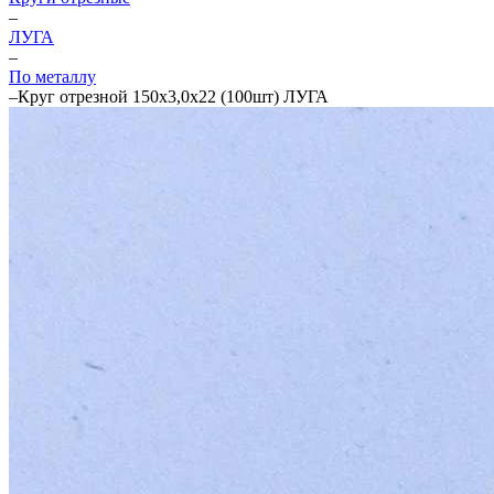
–
ЛУГА
–
По металлу
–
Круг отрезной 150х3,0х22 (100шт) ЛУГА