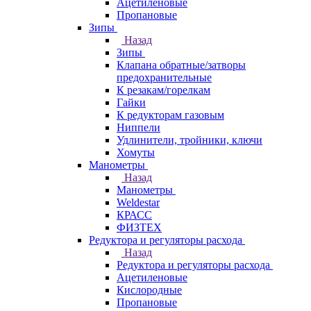
Ацетиленовые
Пропановые
Зипы
Назад
Зипы
Клапана обратные/затворы
предохранительные
К резакам/горелкам
Гайки
К редукторам газовым
Ниппели
Удлинители, тройники, ключи
Хомуты
Манометры
Назад
Манометры
Weldestar
КРАСС
ФИЗТЕХ
Редуктора и регуляторы расхода
Назад
Редуктора и регуляторы расхода
Ацетиленовые
Кислородные
Пропановые