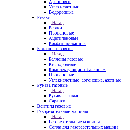
Аргоновые
Углекислотные
Водородные
Резаки
Назад
Резаки
Пропановые
Ацетиленовые
Комбинированные
Баллоны газовые
Назад
Баллоны газовые
Кислородные
Комплектующие к баллонам
Пропановые
Углекислотные, аргоновые, азотные
Рукава газовые
Назад
Рукава газовые
Саранск
Вентиля газовые
Газорезательные машины
Назад
Газорезательные машины
Сопла для газорезательных машин