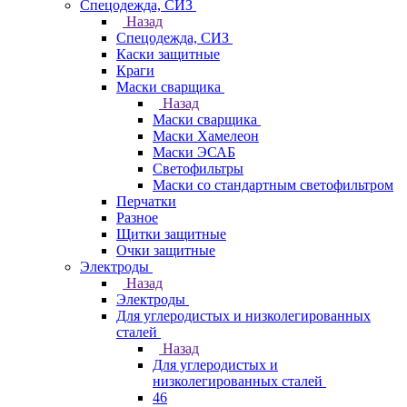
Спецодежда, СИЗ
Назад
Спецодежда, СИЗ
Каски защитные
Краги
Маски сварщика
Назад
Маски сварщика
Маски Хамелеон
Маски ЭСАБ
Светофильтры
Маски со стандартным светофильтром
Перчатки
Разное
Щитки защитные
Очки защитные
Электроды
Назад
Электроды
Для углеродистых и низколегированных
сталей
Назад
Для углеродистых и
низколегированных сталей
46