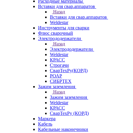
Расходные материалы
Вставки для свар.аппаратов
Назад
Вставки для свар.аппаратов
Weldestar
Инструменты для сварки
Флюс сварочный
Электрододержатели
Назад
Электрододержатели
Weldestar
КРАСС
Строгачи
СварТехРу(КОРД)
РОАР
СИБРТЕХ
Зажим заземления
Назад
Зажим заземления
Weldestar
КРАСС
СварТехРу (КОРД)
Маркера
Кабель
Кабельные наконечники