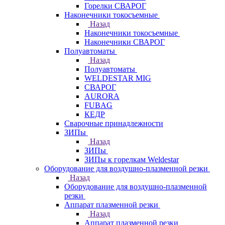
Горелки СВАРОГ
Наконечники токосъемные
Назад
Наконечники токосъемные
Наконечники СВАРОГ
Полуавтоматы
Назад
Полуавтоматы
WELDESTAR MIG
СВАРОГ
AURORA
FUBAG
КЕДР
Сварочные принадлежности
ЗИПы
Назад
ЗИПы
ЗИПы к горелкам Weldestar
Оборудование для воздушно-плазменной резки
Назад
Оборудование для воздушно-плазменной
резки
Аппарат плазменной резки
Назад
Аппарат плазменной резки