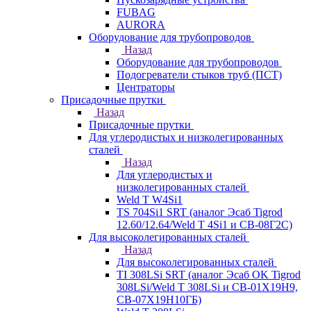
FUBAG
AURORA
Оборудование для трубопроводов
Назад
Оборудование для трубопроводов
Подогреватели стыков труб (ПСТ)
Центраторы
Присадочные прутки
Назад
Присадочные прутки
Для углеродистых и низколегированных
сталей
Назад
Для углеродистых и
низколегированных сталей
Weld T W4Si1
TS 704Si1 SRT (аналог Эсаб Tigrod
12.60/12.64/Weld T 4Si1 и СВ-08Г2С)
Для высоколегированных сталей
Назад
Для высоколегированных сталей
TI 308LSi SRT (аналог Эсаб OK Tigrod
308LSi/Weld T 308LSi и СВ-01Х19Н9,
СВ-07Х19Н10ГБ)