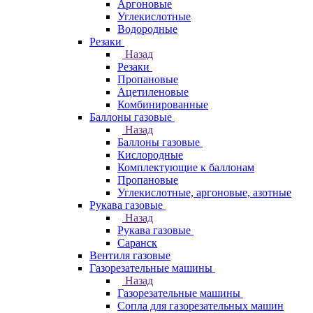
Аргоновые
Углекислотные
Водородные
Резаки
Назад
Резаки
Пропановые
Ацетиленовые
Комбинированные
Баллоны газовые
Назад
Баллоны газовые
Кислородные
Комплектующие к баллонам
Пропановые
Углекислотные, аргоновые, азотные
Рукава газовые
Назад
Рукава газовые
Саранск
Вентиля газовые
Газорезательные машины
Назад
Газорезательные машины
Сопла для газорезательных машин