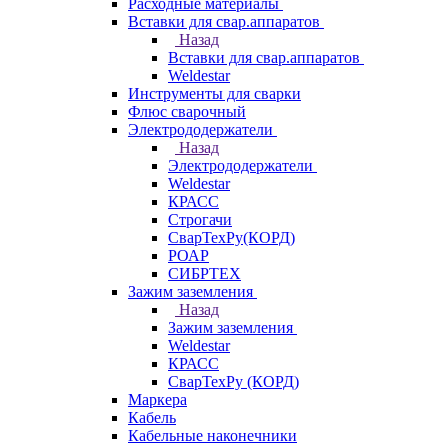
Расходные материалы
Вставки для свар.аппаратов
Назад
Вставки для свар.аппаратов
Weldestar
Инструменты для сварки
Флюс сварочный
Электрододержатели
Назад
Электрододержатели
Weldestar
КРАСС
Строгачи
СварТехРу(КОРД)
РОАР
СИБРТЕХ
Зажим заземления
Назад
Зажим заземления
Weldestar
КРАСС
СварТехРу (КОРД)
Маркера
Кабель
Кабельные наконечники