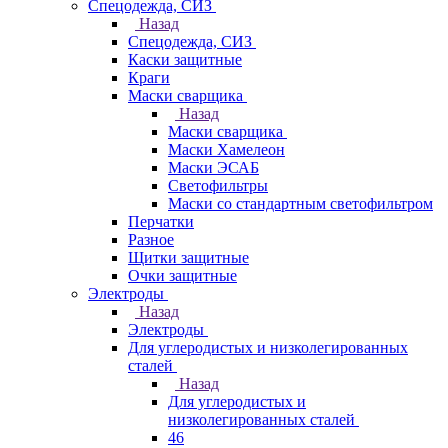
Спецодежда, СИЗ
Назад
Спецодежда, СИЗ
Каски защитные
Краги
Маски сварщика
Назад
Маски сварщика
Маски Хамелеон
Маски ЭСАБ
Светофильтры
Маски со стандартным светофильтром
Перчатки
Разное
Щитки защитные
Очки защитные
Электроды
Назад
Электроды
Для углеродистых и низколегированных
сталей
Назад
Для углеродистых и
низколегированных сталей
46