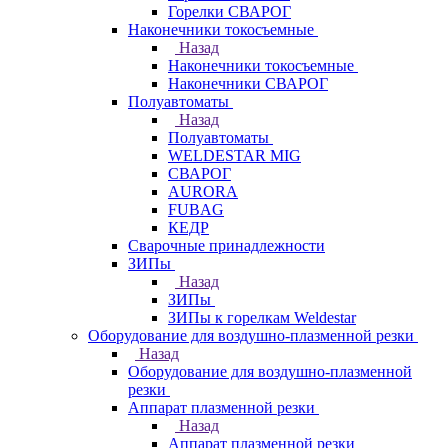
Горелки СВАРОГ
Наконечники токосъемные
Назад
Наконечники токосъемные
Наконечники СВАРОГ
Полуавтоматы
Назад
Полуавтоматы
WELDESTAR MIG
СВАРОГ
AURORA
FUBAG
КЕДР
Сварочные принадлежности
ЗИПы
Назад
ЗИПы
ЗИПы к горелкам Weldestar
Оборудование для воздушно-плазменной резки
Назад
Оборудование для воздушно-плазменной
резки
Аппарат плазменной резки
Назад
Аппарат плазменной резки