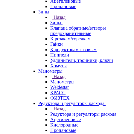
Ацетиленовые
Пропановые
Зипы
Назад
Зипы
Клапана обратные/затворы
предохранительные
К резакам/горелкам
Гайки
К редукторам газовым
Ниппели
Удлинители, тройники, ключи
Хомуты
Манометры
Назад
Манометры
Weldestar
КРАСС
ФИЗТЕХ
Редуктора и регуляторы расхода
Назад
Редуктора и регуляторы расхода
Ацетиленовые
Кислородные
Пропановые