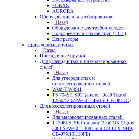
FUBAG
AURORA
Оборудование для трубопроводов
Назад
Оборудование для трубопроводов
Подогреватели стыков труб (ПСТ)
Центраторы
Присадочные прутки
Назад
Присадочные прутки
Для углеродистых и низколегированных
сталей
Назад
Для углеродистых и
низколегированных сталей
Weld T W4Si1
TS 704Si1 SRT (аналог Эсаб Tigrod
12.60/12.64/Weld T 4Si1 и СВ-08Г2С)
Для высоколегированных сталей
Назад
Для высоколегированных сталей
TI 308LSi SRT (аналог Эсаб OK Tigrod
308LSi/Weld T 308LSi и СВ-01Х19Н9,
СВ-07Х19Н10ГБ)