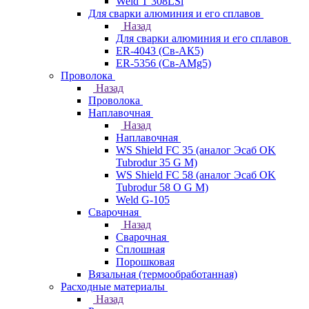
Weld T 308LSi
Для сварки алюминия и его сплавов
Назад
Для сварки алюминия и его сплавов
ER-4043 (Св-АК5)
ER-5356 (Св-АМg5)
Проволока
Назад
Проволока
Наплавочная
Назад
Наплавочная
WS Shield FC 35 (аналог Эсаб OK
Tubrodur 35 G M)
WS Shield FC 58 (аналог Эсаб OK
Tubrodur 58 O G M)
Weld G-105
Сварочная
Назад
Сварочная
Сплошная
Порошковая
Вязальная (термообработанная)
Расходные материалы
Назад