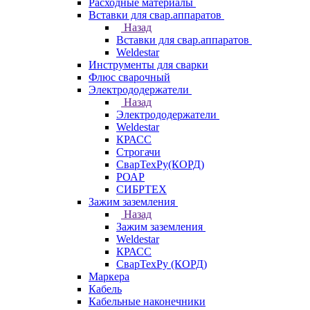
Расходные материалы
Вставки для свар.аппаратов
Назад
Вставки для свар.аппаратов
Weldestar
Инструменты для сварки
Флюс сварочный
Электрододержатели
Назад
Электрододержатели
Weldestar
КРАСС
Строгачи
СварТехРу(КОРД)
РОАР
СИБРТЕХ
Зажим заземления
Назад
Зажим заземления
Weldestar
КРАСС
СварТехРу (КОРД)
Маркера
Кабель
Кабельные наконечники