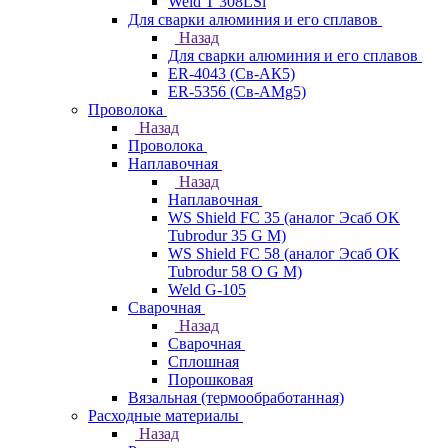
Weld T 308LSi
Для сварки алюминия и его сплавов
Назад
Для сварки алюминия и его сплавов
ER-4043 (Св-АК5)
ER-5356 (Св-АМg5)
Проволока
Назад
Проволока
Наплавочная
Назад
Наплавочная
WS Shield FC 35 (аналог Эсаб OK
Tubrodur 35 G M)
WS Shield FC 58 (аналог Эсаб OK
Tubrodur 58 O G M)
Weld G-105
Сварочная
Назад
Сварочная
Сплошная
Порошковая
Вязальная (термообработанная)
Расходные материалы
Назад