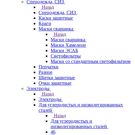
Спецодежда, СИЗ
Назад
Спецодежда, СИЗ
Каски защитные
Краги
Маски сварщика
Назад
Маски сварщика
Маски Хамелеон
Маски ЭСАБ
Светофильтры
Маски со стандартным светофильтром
Перчатки
Разное
Щитки защитные
Очки защитные
Электроды
Назад
Электроды
Для углеродистых и низколегированных
сталей
Назад
Для углеродистых и
низколегированных сталей
46