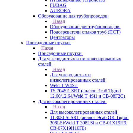
FUBAG
AURORA
Оборудование для трубопроводов
Назад
Оборудование для трубопроводов
Подогреватели стыков труб (ПСТ)
Центраторы
Присадочные прутки
Назад
Присадочные прутки
Для углеродистых и низколегированных
сталей
Назад
Для углеродистых и
низколегированных сталей
Weld T W4Si1
TS 704Si1 SRT (аналог Эсаб Tigrod
12.60/12.64/Weld T 4Si1 и СВ-08Г2С)
Для высоколегированных сталей
Назад
Для высоколегированных сталей
TI 308LSi SRT (аналог Эсаб OK Tigrod
308LSi/Weld T 308LSi и СВ-01Х19Н9,
СВ-07Х19Н10ГБ)