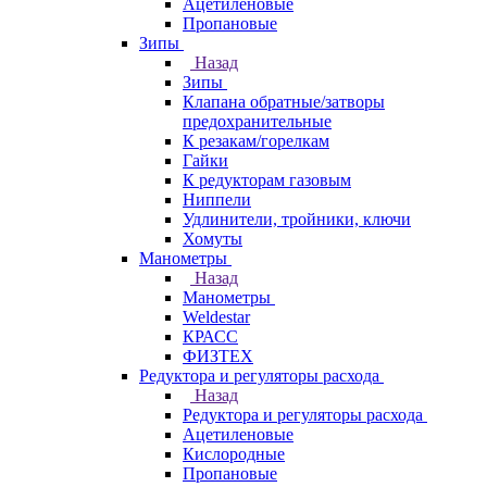
Ацетиленовые
Пропановые
Зипы
Назад
Зипы
Клапана обратные/затворы
предохранительные
К резакам/горелкам
Гайки
К редукторам газовым
Ниппели
Удлинители, тройники, ключи
Хомуты
Манометры
Назад
Манометры
Weldestar
КРАСС
ФИЗТЕХ
Редуктора и регуляторы расхода
Назад
Редуктора и регуляторы расхода
Ацетиленовые
Кислородные
Пропановые