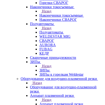
Горелки СВАРОГ
Наконечники токосъемные
Назад
Наконечники токосъемные
Наконечники СВАРОГ
Полуавтоматы
Назад
Полуавтоматы
WELDESTAR MIG
СВАРОГ
AURORA
FUBAG
КЕДР
Сварочные принадлежности
ЗИПы
Назад
ЗИПы
ЗИПы к горелкам Weldestar
Оборудование для воздушно-плазменной резки
Назад
Оборудование для воздушно-плазменной
резки
Аппарат плазменной резки
Назад
Аппарат плазменной резки