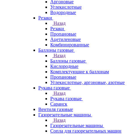
Аргоновые
Углекислотные
Водородные
Резаки
Назад
Резаки
Пропановые
Ацетиленовые
Комбинированные
Баллоны газовые
Назад
Баллоны газовые
Кислородные
Комплектующие к баллонам
Пропановые
Углекислотные, аргоновые, азотные
Рукава газовые
Назад
Рукава газовые
Саранск
Вентиля газовые
Газорезательные машины
Назад
Газорезательные машины
Сопла для газорезательных машин