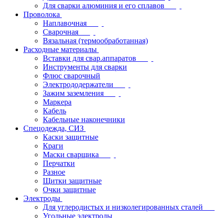
Для сварки алюминия и его сплавов
Проволока
Наплавочная
Сварочная
Вязальная (термообработанная)
Расходные материалы
Вставки для свар.аппаратов
Инструменты для сварки
Флюс сварочный
Электрододержатели
Зажим заземления
Маркера
Кабель
Кабельные наконечники
Спецодежда, СИЗ
Каски защитные
Краги
Маски сварщика
Перчатки
Разное
Щитки защитные
Очки защитные
Электроды
Для углеродистых и низколегированных сталей
Угольные электроды