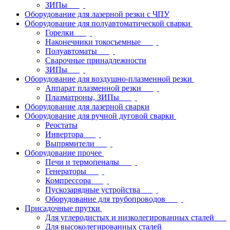
ЗИПы
Оборудование для лазерной резки с ЧПУ
Оборудование для полуавтоматической сварки
Горелки
Наконечники токосъемные
Полуавтоматы
Сварочные принадлежности
ЗИПы
Оборудование для воздушно-плазменной резки
Аппарат плазменной резки
Плазматроны, ЗИПы
Оборудование для лазерной сварки
Оборудование для ручной дуговой сварки
Реостаты
Инвертора
Выпрямители
Оборудование прочее
Печи и термопеналы
Генераторы
Компрессора
Пускозарядные устройства
Оборудование для трубопроводов
Присадочные прутки
Для углеродистых и низколегированных сталей
Для высоколегированных сталей