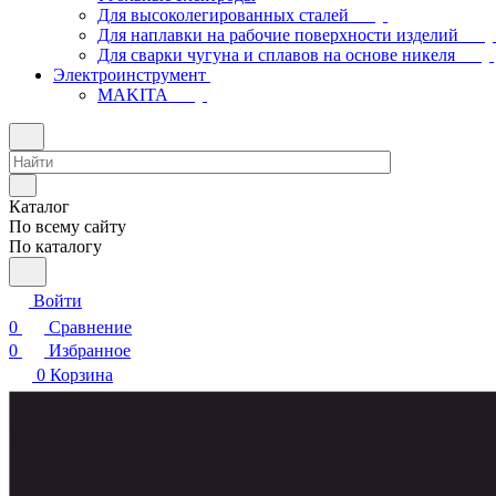
Для высоколегированных сталей
Для наплавки на рабочие поверхности изделий
Для сварки чугуна и сплавов на основе никеля
Электроинструмент
МAKITA
Каталог
По всему сайту
По каталогу
Войти
0
Сравнение
0
Избранное
0
Корзина