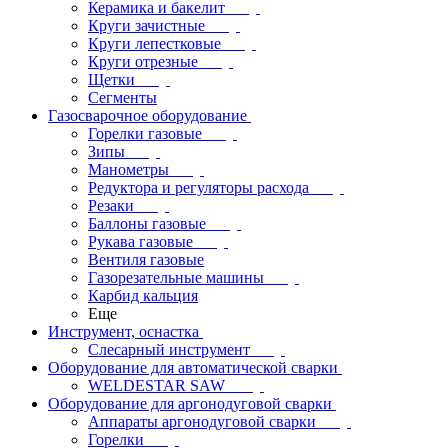
Керамика и бакелит
Круги зачистные
Круги лепестковые
Круги отрезные
Щетки
Сегменты
Газосварочное оборудование
Горелки газовые
Зипы
Манометры
Редуктора и регуляторы расхода
Резаки
Баллоны газовые
Рукава газовые
Вентиля газовые
Газорезательные машины
Карбид кальция
Еще
Инструмент, оснастка
Слесарный инструмент
Оборудование для автоматической сварки
WELDESTAR SAW
Оборудование для аргонодуговой сварки
Аппараты аргонодуговой сварки
Горелки