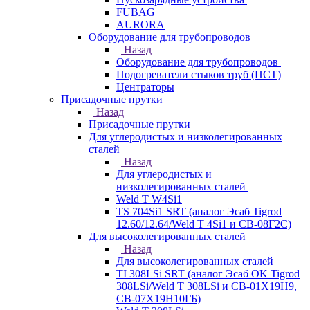
FUBAG
AURORA
Оборудование для трубопроводов
Назад
Оборудование для трубопроводов
Подогреватели стыков труб (ПСТ)
Центраторы
Присадочные прутки
Назад
Присадочные прутки
Для углеродистых и низколегированных
сталей
Назад
Для углеродистых и
низколегированных сталей
Weld T W4Si1
TS 704Si1 SRT (аналог Эсаб Tigrod
12.60/12.64/Weld T 4Si1 и СВ-08Г2С)
Для высоколегированных сталей
Назад
Для высоколегированных сталей
TI 308LSi SRT (аналог Эсаб OK Tigrod
308LSi/Weld T 308LSi и СВ-01Х19Н9,
СВ-07Х19Н10ГБ)