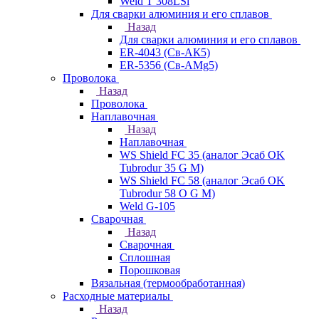
Weld T 308LSi
Для сварки алюминия и его сплавов
Назад
Для сварки алюминия и его сплавов
ER-4043 (Св-АК5)
ER-5356 (Св-АМg5)
Проволока
Назад
Проволока
Наплавочная
Назад
Наплавочная
WS Shield FC 35 (аналог Эсаб OK
Tubrodur 35 G M)
WS Shield FC 58 (аналог Эсаб OK
Tubrodur 58 O G M)
Weld G-105
Сварочная
Назад
Сварочная
Сплошная
Порошковая
Вязальная (термообработанная)
Расходные материалы
Назад