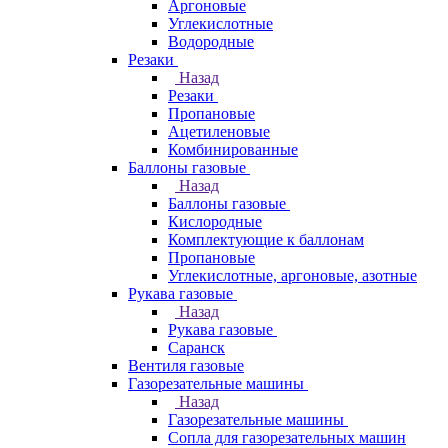
Аргоновые
Углекислотные
Водородные
Резаки
Назад
Резаки
Пропановые
Ацетиленовые
Комбинированные
Баллоны газовые
Назад
Баллоны газовые
Кислородные
Комплектующие к баллонам
Пропановые
Углекислотные, аргоновые, азотные
Рукава газовые
Назад
Рукава газовые
Саранск
Вентиля газовые
Газорезательные машины
Назад
Газорезательные машины
Сопла для газорезательных машин