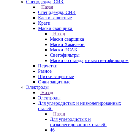
Спецодежда, СИЗ
Назад
Спецодежда, СИЗ
Каски защитные
Краги
Маски сварщика
Назад
Маски сварщика
Маски Хамелеон
Маски ЭСАБ
Светофильтры
Маски со стандартным светофильтром
Перчатки
Разное
Щитки защитные
Очки защитные
Электроды
Назад
Электроды
Для углеродистых и низколегированных
сталей
Назад
Для углеродистых и
низколегированных сталей
46