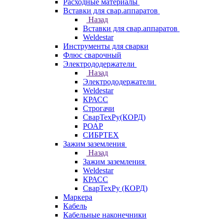
Расходные материалы
Вставки для свар.аппаратов
Назад
Вставки для свар.аппаратов
Weldestar
Инструменты для сварки
Флюс сварочный
Электрододержатели
Назад
Электрододержатели
Weldestar
КРАСС
Строгачи
СварТехРу(КОРД)
РОАР
СИБРТЕХ
Зажим заземления
Назад
Зажим заземления
Weldestar
КРАСС
СварТехРу (КОРД)
Маркера
Кабель
Кабельные наконечники