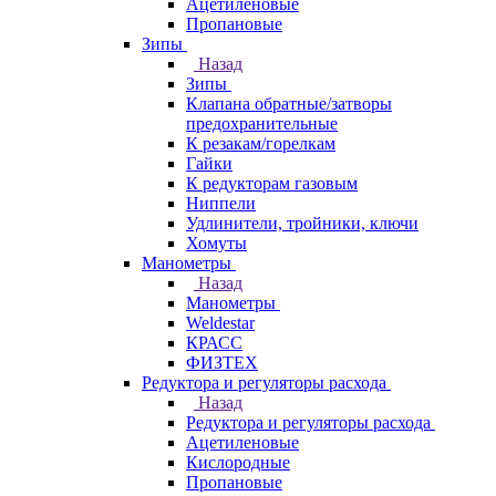
Ацетиленовые
Пропановые
Зипы
Назад
Зипы
Клапана обратные/затворы
предохранительные
К резакам/горелкам
Гайки
К редукторам газовым
Ниппели
Удлинители, тройники, ключи
Хомуты
Манометры
Назад
Манометры
Weldestar
КРАСС
ФИЗТЕХ
Редуктора и регуляторы расхода
Назад
Редуктора и регуляторы расхода
Ацетиленовые
Кислородные
Пропановые