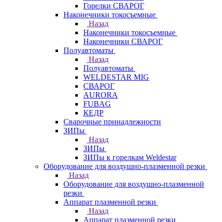
Горелки СВАРОГ
Наконечники токосъемные
Назад
Наконечники токосъемные
Наконечники СВАРОГ
Полуавтоматы
Назад
Полуавтоматы
WELDESTAR MIG
СВАРОГ
AURORA
FUBAG
КЕДР
Сварочные принадлежности
ЗИПы
Назад
ЗИПы
ЗИПы к горелкам Weldestar
Оборудование для воздушно-плазменной резки
Назад
Оборудование для воздушно-плазменной
резки
Аппарат плазменной резки
Назад
Аппарат плазменной резки