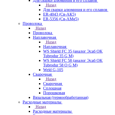
Для сварки алюминия и его сплавов
Назад
Для сварки алюминия и его сплавов
ER-4043 (Св-АК5)
ER-5356 (Св-АМg5)
Проволока
Назад
Проволока
Наплавочная
Назад
Наплавочная
WS Shield FC 35 (аналог Эсаб OK
Tubrodur 35 G M)
WS Shield FC 58 (аналог Эсаб OK
Tubrodur 58 O G M)
Weld G-105
Сварочная
Назад
Сварочная
Сплошная
Порошковая
Вязальная (термообработанная)
Расходные материалы
Назад
Расходные материалы