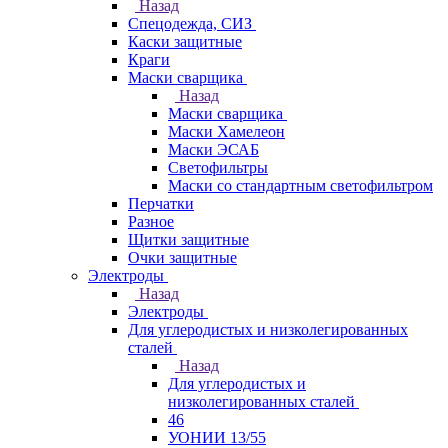
Назад
Спецодежда, СИЗ
Каски защитные
Краги
Маски сварщика
Назад
Маски сварщика
Маски Хамелеон
Маски ЭСАБ
Светофильтры
Маски со стандартным светофильтром
Перчатки
Разное
Щитки защитные
Очки защитные
Электроды
Назад
Электроды
Для углеродистых и низколегированных
сталей
Назад
Для углеродистых и
низколегированных сталей
46
УОНИИ 13/55