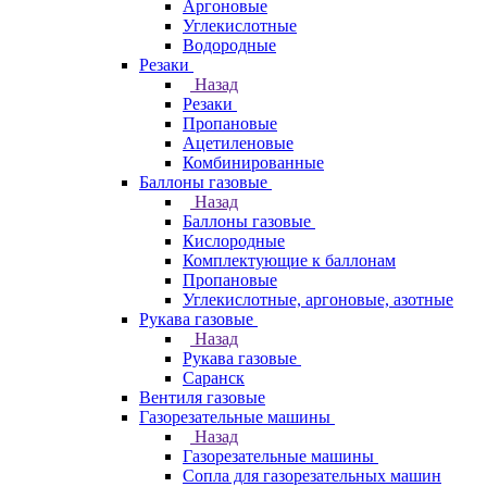
Аргоновые
Углекислотные
Водородные
Резаки
Назад
Резаки
Пропановые
Ацетиленовые
Комбинированные
Баллоны газовые
Назад
Баллоны газовые
Кислородные
Комплектующие к баллонам
Пропановые
Углекислотные, аргоновые, азотные
Рукава газовые
Назад
Рукава газовые
Саранск
Вентиля газовые
Газорезательные машины
Назад
Газорезательные машины
Сопла для газорезательных машин