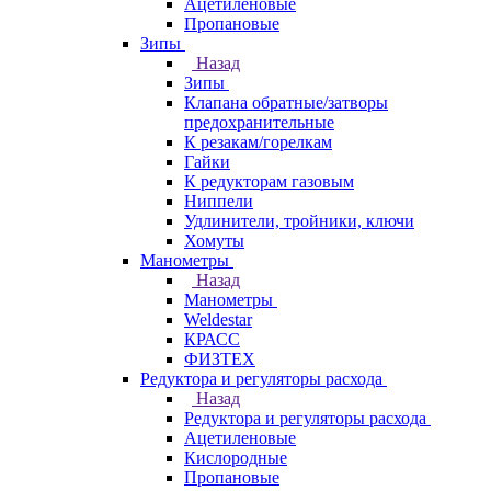
Ацетиленовые
Пропановые
Зипы
Назад
Зипы
Клапана обратные/затворы
предохранительные
К резакам/горелкам
Гайки
К редукторам газовым
Ниппели
Удлинители, тройники, ключи
Хомуты
Манометры
Назад
Манометры
Weldestar
КРАСС
ФИЗТЕХ
Редуктора и регуляторы расхода
Назад
Редуктора и регуляторы расхода
Ацетиленовые
Кислородные
Пропановые