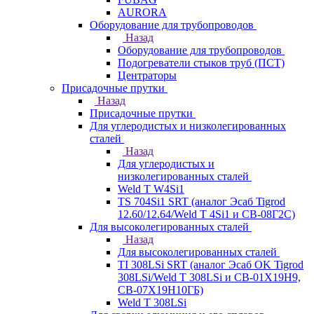
AURORA
Оборудование для трубопроводов
Назад
Оборудование для трубопроводов
Подогреватели стыков труб (ПСТ)
Центраторы
Присадочные прутки
Назад
Присадочные прутки
Для углеродистых и низколегированных
сталей
Назад
Для углеродистых и
низколегированных сталей
Weld T W4Si1
TS 704Si1 SRT (аналог Эсаб Tigrod
12.60/12.64/Weld T 4Si1 и СВ-08Г2С)
Для высоколегированных сталей
Назад
Для высоколегированных сталей
TI 308LSi SRT (аналог Эсаб OK Tigrod
308LSi/Weld T 308LSi и СВ-01Х19Н9,
СВ-07Х19Н10ГБ)
Weld T 308LSi