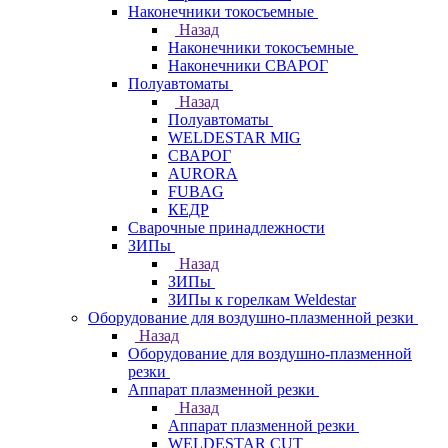
Наконечники токосъемные
Назад
Наконечники токосъемные
Наконечники СВАРОГ
Полуавтоматы
Назад
Полуавтоматы
WELDESTAR MIG
СВАРОГ
AURORA
FUBAG
КЕДР
Сварочные принадлежности
ЗИПы
Назад
ЗИПы
ЗИПы к горелкам Weldestar
Оборудование для воздушно-плазменной резки
Назад
Оборудование для воздушно-плазменной
резки
Аппарат плазменной резки
Назад
Аппарат плазменной резки
WELDESTAR CUT