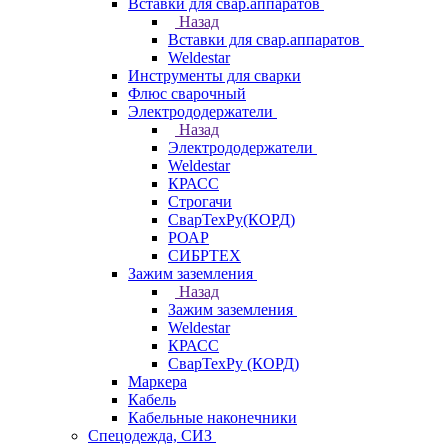
Вставки для свар.аппаратов
Назад
Вставки для свар.аппаратов
Weldestar
Инструменты для сварки
Флюс сварочный
Электрододержатели
Назад
Электрододержатели
Weldestar
КРАСС
Строгачи
СварТехРу(КОРД)
РОАР
СИБРТЕХ
Зажим заземления
Назад
Зажим заземления
Weldestar
КРАСС
СварТехРу (КОРД)
Маркера
Кабель
Кабельные наконечники
Спецодежда, СИЗ