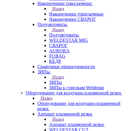
Наконечники токосъемные
Назад
Наконечники токосъемные
Наконечники СВАРОГ
Полуавтоматы
Назад
Полуавтоматы
WELDESTAR MIG
СВАРОГ
AURORA
FUBAG
КЕДР
Сварочные принадлежности
ЗИПы
Назад
ЗИПы
ЗИПы к горелкам Weldestar
Оборудование для воздушно-плазменной резки
Назад
Оборудование для воздушно-плазменной
резки
Аппарат плазменной резки
Назад
Аппарат плазменной резки
WELDESTAR CUT