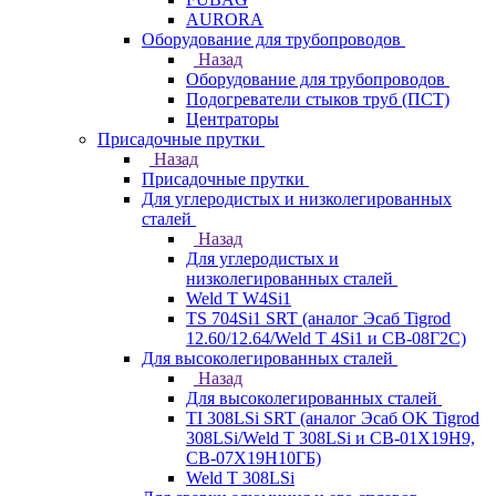
AURORA
Оборудование для трубопроводов
Назад
Оборудование для трубопроводов
Подогреватели стыков труб (ПСТ)
Центраторы
Присадочные прутки
Назад
Присадочные прутки
Для углеродистых и низколегированных
сталей
Назад
Для углеродистых и
низколегированных сталей
Weld T W4Si1
TS 704Si1 SRT (аналог Эсаб Tigrod
12.60/12.64/Weld T 4Si1 и СВ-08Г2С)
Для высоколегированных сталей
Назад
Для высоколегированных сталей
TI 308LSi SRT (аналог Эсаб OK Tigrod
308LSi/Weld T 308LSi и СВ-01Х19Н9,
СВ-07Х19Н10ГБ)
Weld T 308LSi