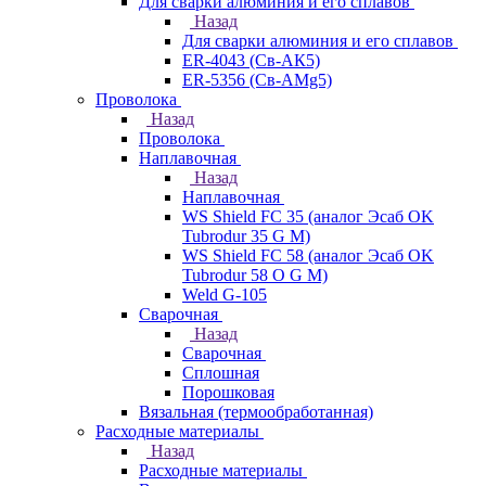
Для сварки алюминия и его сплавов
Назад
Для сварки алюминия и его сплавов
ER-4043 (Св-АК5)
ER-5356 (Св-АМg5)
Проволока
Назад
Проволока
Наплавочная
Назад
Наплавочная
WS Shield FC 35 (аналог Эсаб OK
Tubrodur 35 G M)
WS Shield FC 58 (аналог Эсаб OK
Tubrodur 58 O G M)
Weld G-105
Сварочная
Назад
Сварочная
Сплошная
Порошковая
Вязальная (термообработанная)
Расходные материалы
Назад
Расходные материалы