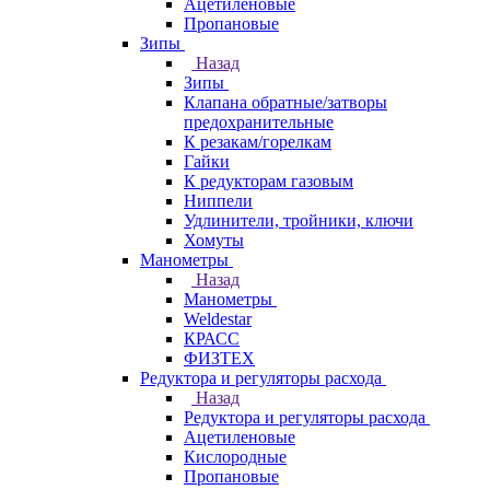
Ацетиленовые
Пропановые
Зипы
Назад
Зипы
Клапана обратные/затворы
предохранительные
К резакам/горелкам
Гайки
К редукторам газовым
Ниппели
Удлинители, тройники, ключи
Хомуты
Манометры
Назад
Манометры
Weldestar
КРАСС
ФИЗТЕХ
Редуктора и регуляторы расхода
Назад
Редуктора и регуляторы расхода
Ацетиленовые
Кислородные
Пропановые