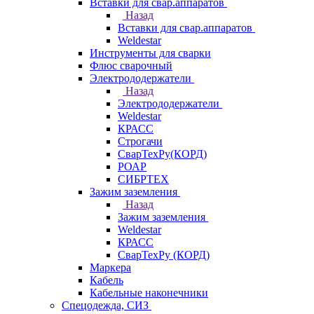
Вставки для свар.аппаратов
Назад
Вставки для свар.аппаратов
Weldestar
Инструменты для сварки
Флюс сварочный
Электрододержатели
Назад
Электрододержатели
Weldestar
КРАСС
Строгачи
СварТехРу(КОРД)
РОАР
СИБРТЕХ
Зажим заземления
Назад
Зажим заземления
Weldestar
КРАСС
СварТехРу (КОРД)
Маркера
Кабель
Кабельные наконечники
Спецодежда, СИЗ