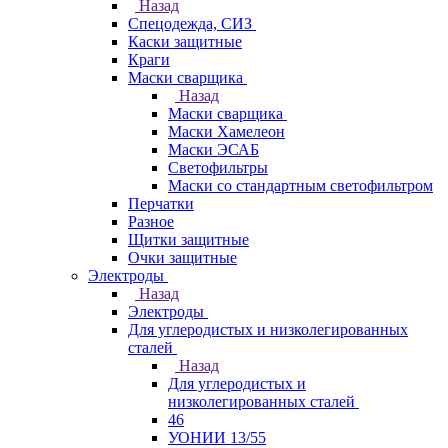
Назад
Спецодежда, СИЗ
Каски защитные
Краги
Маски сварщика
Назад
Маски сварщика
Маски Хамелеон
Маски ЭСАБ
Светофильтры
Маски со стандартным светофильтром
Перчатки
Разное
Щитки защитные
Очки защитные
Электроды
Назад
Электроды
Для углеродистых и низколегированных
сталей
Назад
Для углеродистых и
низколегированных сталей
46
УОНИИ 13/55