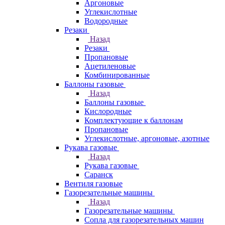
Аргоновые
Углекислотные
Водородные
Резаки
Назад
Резаки
Пропановые
Ацетиленовые
Комбинированные
Баллоны газовые
Назад
Баллоны газовые
Кислородные
Комплектующие к баллонам
Пропановые
Углекислотные, аргоновые, азотные
Рукава газовые
Назад
Рукава газовые
Саранск
Вентиля газовые
Газорезательные машины
Назад
Газорезательные машины
Сопла для газорезательных машин