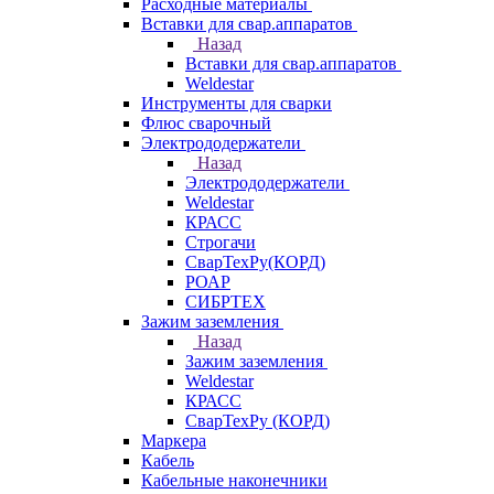
Расходные материалы
Вставки для свар.аппаратов
Назад
Вставки для свар.аппаратов
Weldestar
Инструменты для сварки
Флюс сварочный
Электрододержатели
Назад
Электрододержатели
Weldestar
КРАСС
Строгачи
СварТехРу(КОРД)
РОАР
СИБРТЕХ
Зажим заземления
Назад
Зажим заземления
Weldestar
КРАСС
СварТехРу (КОРД)
Маркера
Кабель
Кабельные наконечники