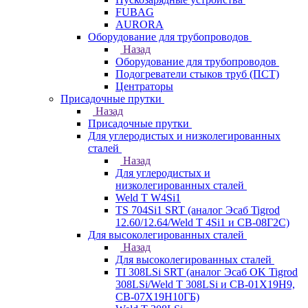
FUBAG
AURORA
Оборудование для трубопроводов
Назад
Оборудование для трубопроводов
Подогреватели стыков труб (ПСТ)
Центраторы
Присадочные прутки
Назад
Присадочные прутки
Для углеродистых и низколегированных
сталей
Назад
Для углеродистых и
низколегированных сталей
Weld T W4Si1
TS 704Si1 SRT (аналог Эсаб Tigrod
12.60/12.64/Weld T 4Si1 и СВ-08Г2С)
Для высоколегированных сталей
Назад
Для высоколегированных сталей
TI 308LSi SRT (аналог Эсаб OK Tigrod
308LSi/Weld T 308LSi и СВ-01Х19Н9,
СВ-07Х19Н10ГБ)