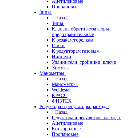
Ацетиленовые
Пропановые
Зипы
Назад
Зипы
Клапана обратные/затворы
предохранительные
К резакам/горелкам
Гайки
К редукторам газовым
Ниппели
Удлинители, тройники, ключи
Хомуты
Манометры
Назад
Манометры
Weldestar
КРАСС
ФИЗТЕХ
Редуктора и регуляторы расхода
Назад
Редуктора и регуляторы расхода
Ацетиленовые
Кислородные
Пропановые