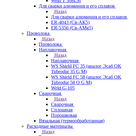
Weld T 308LSi
Для сварки алюминия и его сплавов
Назад
Для сварки алюминия и его сплавов
ER-4043 (Св-АК5)
ER-5356 (Св-АМg5)
Проволока
Назад
Проволока
Наплавочная
Назад
Наплавочная
WS Shield FC 35 (аналог Эсаб OK
Tubrodur 35 G M)
WS Shield FC 58 (аналог Эсаб OK
Tubrodur 58 O G M)
Weld G-105
Сварочная
Назад
Сварочная
Сплошная
Порошковая
Вязальная (термообработанная)
Расходные материалы
Назад