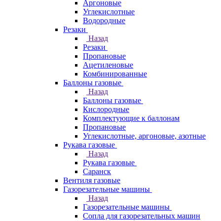
Аргоновые
Углекислотные
Водородные
Резаки
Назад
Резаки
Пропановые
Ацетиленовые
Комбинированные
Баллоны газовые
Назад
Баллоны газовые
Кислородные
Комплектующие к баллонам
Пропановые
Углекислотные, аргоновые, азотные
Рукава газовые
Назад
Рукава газовые
Саранск
Вентиля газовые
Газорезательные машины
Назад
Газорезательные машины
Сопла для газорезательных машин