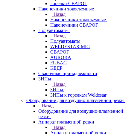
Горелки СВАРОГ
Наконечники токосъемные
Назад
Наконечники токосъемные
Наконечники СВАРОГ
Полуавтоматы
Назад
Полуавтоматы
WELDESTAR MIG
СВАРОГ
AURORA
FUBAG
КЕДР
Сварочные принадлежности
ЗИПы
Назад
ЗИПы
ЗИПы к горелкам Weldestar
Оборудование для воздушно-плазменной резки
Назад
Оборудование для воздушно-плазменной
резки
Аппарат плазменной резки
Назад
Аппарат плазменной резки