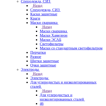
Спецодежда, СИЗ
Назад
Спецодежда, СИЗ
Каски защитные
Краги
Маски сварщика
Назад
Маски сварщика
Маски Хамелеон
Маски ЭСАБ
Светофильтры
Маски со стандартным светофильтром
Перчатки
Разное
Щитки защитные
Очки защитные
Электроды
Назад
Электроды
Для углеродистых и низколегированных
сталей
Назад
Для углеродистых и
низколегированных сталей
46