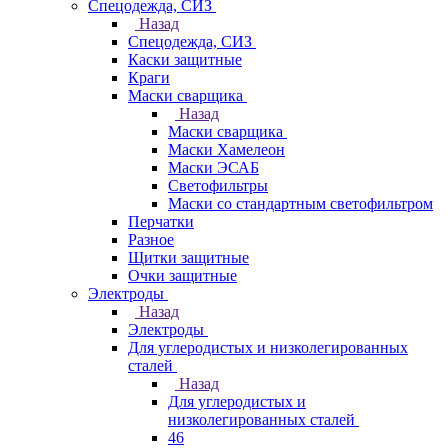
Спецодежда, СИЗ
Назад
Спецодежда, СИЗ
Каски защитные
Краги
Маски сварщика
Назад
Маски сварщика
Маски Хамелеон
Маски ЭСАБ
Светофильтры
Маски со стандартным светофильтром
Перчатки
Разное
Щитки защитные
Очки защитные
Электроды
Назад
Электроды
Для углеродистых и низколегированных
сталей
Назад
Для углеродистых и
низколегированных сталей
46