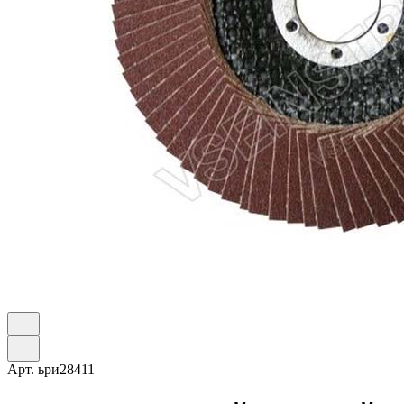
Арт.
ьри28411