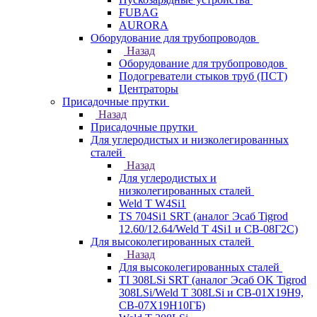
FUBAG
AURORA
Оборудование для трубопроводов
Назад
Оборудование для трубопроводов
Подогреватели стыков труб (ПСТ)
Центраторы
Присадочные прутки
Назад
Присадочные прутки
Для углеродистых и низколегированных
сталей
Назад
Для углеродистых и
низколегированных сталей
Weld T W4Si1
TS 704Si1 SRT (аналог Эсаб Tigrod
12.60/12.64/Weld T 4Si1 и СВ-08Г2С)
Для высоколегированных сталей
Назад
Для высоколегированных сталей
TI 308LSi SRT (аналог Эсаб OK Tigrod
308LSi/Weld T 308LSi и СВ-01Х19Н9,
СВ-07Х19Н10ГБ)