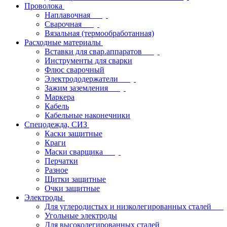
Проволока
Наплавочная
Сварочная
Вязальная (термообработанная)
Расходные материалы
Вставки для свар.аппаратов
Инструменты для сварки
Флюс сварочный
Электрододержатели
Зажим заземления
Маркера
Кабель
Кабельные наконечники
Спецодежда, СИЗ
Каски защитные
Краги
Маски сварщика
Перчатки
Разное
Щитки защитные
Очки защитные
Электроды
Для углеродистых и низколегированных сталей
Угольные электроды
Для высоколегированных сталей