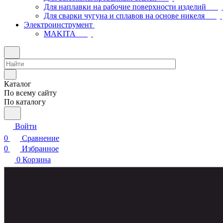
Для наплавки на рабочие поверхности изделий
Для сварки чугуна и сплавов на основе никеля
Электроинструмент
МAKITA
Каталог
По всему сайту
По каталогу
Войти
0
Сравнение
0
Избранное
0
Корзина