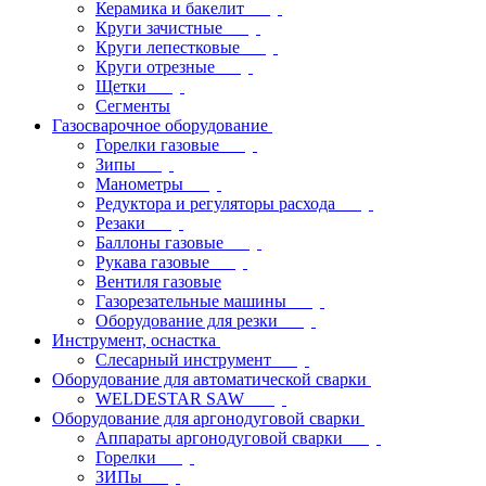
Керамика и бакелит
Круги зачистные
Круги лепестковые
Круги отрезные
Щетки
Сегменты
Газосварочное оборудование
Горелки газовые
Зипы
Манометры
Редуктора и регуляторы расхода
Резаки
Баллоны газовые
Рукава газовые
Вентиля газовые
Газорезательные машины
Оборудование для резки
Инструмент, оснастка
Слесарный инструмент
Оборудование для автоматической сварки
WELDESTAR SAW
Оборудование для аргонодуговой сварки
Аппараты аргонодуговой сварки
Горелки
ЗИПы