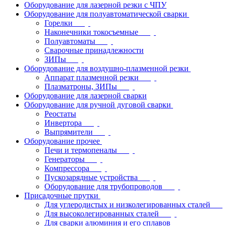
Оборудование для лазерной резки с ЧПУ
Оборудование для полуавтоматической сварки
Горелки
Наконечники токосъемные
Полуавтоматы
Сварочные принадлежности
ЗИПы
Оборудование для воздушно-плазменной резки
Аппарат плазменной резки
Плазматроны, ЗИПы
Оборудование для лазерной сварки
Оборудование для ручной дуговой сварки
Реостаты
Инвертора
Выпрямители
Оборудование прочее
Печи и термопеналы
Генераторы
Компрессора
Пускозарядные устройства
Оборудование для трубопроводов
Присадочные прутки
Для углеродистых и низколегированных сталей
Для высоколегированных сталей
Для сварки алюминия и его сплавов