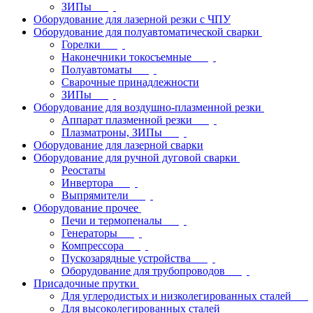
ЗИПы
Оборудование для лазерной резки с ЧПУ
Оборудование для полуавтоматической сварки
Горелки
Наконечники токосъемные
Полуавтоматы
Сварочные принадлежности
ЗИПы
Оборудование для воздушно-плазменной резки
Аппарат плазменной резки
Плазматроны, ЗИПы
Оборудование для лазерной сварки
Оборудование для ручной дуговой сварки
Реостаты
Инвертора
Выпрямители
Оборудование прочее
Печи и термопеналы
Генераторы
Компрессора
Пускозарядные устройства
Оборудование для трубопроводов
Присадочные прутки
Для углеродистых и низколегированных сталей
Для высоколегированных сталей