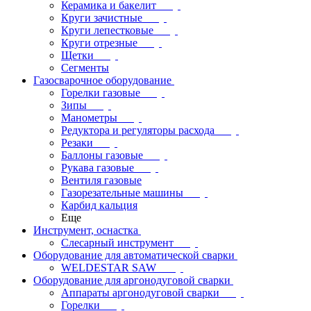
Керамика и бакелит
Круги зачистные
Круги лепестковые
Круги отрезные
Щетки
Сегменты
Газосварочное оборудование
Горелки газовые
Зипы
Манометры
Редуктора и регуляторы расхода
Резаки
Баллоны газовые
Рукава газовые
Вентиля газовые
Газорезательные машины
Карбид кальция
Еще
Инструмент, оснастка
Слесарный инструмент
Оборудование для автоматической сварки
WELDESTAR SAW
Оборудование для аргонодуговой сварки
Аппараты аргонодуговой сварки
Горелки