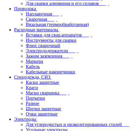
Для сварки алюминия и его сплавов
Проволока
Наплавочная
Сварочная
Вязальная (термообработанная)
Расходные материалы
Вставки для свар.аппаратов
Инструменты для сварки
Флюс сварочный
Электрододержатели
Зажим заземления
Маркера
Кабель
Кабельные наконечники
Спецодежда, СИЗ
Каски защитные
Краги
Маски сварщика
Перчатки
Разное
Щитки защитные
Очки защитные
Электроды
Для углеродистых и низколегированных сталей
Угольные электроды