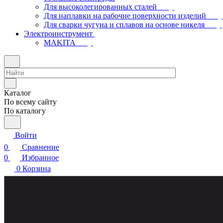
Для высоколегированных сталей
Для наплавки на рабочие поверхности изделий
Для сварки чугуна и сплавов на основе никеля
Электроинструмент
МAKITA
Каталог
По всему сайту
По каталогу
Войти
0
Сравнение
0
Избранное
0
Корзина