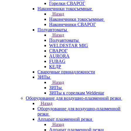
Горелки СВАРОГ
Наконечники токосъемные
Назад
Наконечники токосъемные
Наконечники СВАРОГ
Полуавтоматы
Назад
Полуавтоматы
WELDESTAR MIG
СВАРОГ
AURORA
FUBAG
КЕДР
Сварочные принадлежности
ЗИПы
Назад
ЗИПы
ЗИПы к горелкам Weldestar
Оборудование для воздушно-плазменной резки
Назад
Оборудование для воздушно-плазменной
резки
Аппарат плазменной резки
Назад
Аппарат плазменной резки