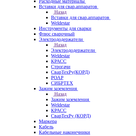
Расходные материалы
Вставки для свар.аппаратов
Назад
Вставки для свар.аппаратов
Weldestar
Инструменты для сварки
Флюс сварочный
Электрододержатели
Назад
Электрододержатели
Weldestar
КРАСС
Строгачи
СварТехРу(КОРД)
РОАР
СИБРТЕХ
Зажим заземления
Назад
Зажим заземления
Weldestar
КРАСС
СварТехРу (КОРД)
Маркера
Кабель
Кабельные наконечники