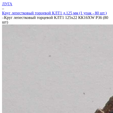
ЛУГА
–
Круг лепестковый торцевой КЛТ1 д.125 мм (1 упак - 80 шт.)
–
Круг лепестковый торцевой КЛТ1 125х22 КК16XW P36 (80
шт)