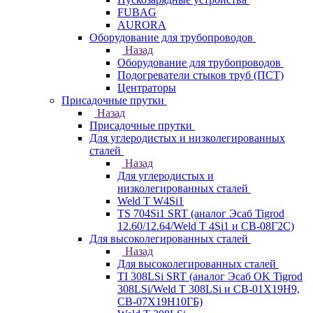
FUBAG
AURORA
Оборудование для трубопроводов
Назад
Оборудование для трубопроводов
Подогреватели стыков труб (ПСТ)
Центраторы
Присадочные прутки
Назад
Присадочные прутки
Для углеродистых и низколегированных
сталей
Назад
Для углеродистых и
низколегированных сталей
Weld T W4Si1
TS 704Si1 SRT (аналог Эсаб Tigrod
12.60/12.64/Weld T 4Si1 и СВ-08Г2С)
Для высоколегированных сталей
Назад
Для высоколегированных сталей
TI 308LSi SRT (аналог Эсаб OK Tigrod
308LSi/Weld T 308LSi и СВ-01Х19Н9,
СВ-07Х19Н10ГБ)