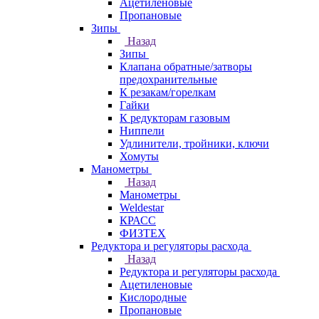
Ацетиленовые
Пропановые
Зипы
Назад
Зипы
Клапана обратные/затворы
предохранительные
К резакам/горелкам
Гайки
К редукторам газовым
Ниппели
Удлинители, тройники, ключи
Хомуты
Манометры
Назад
Манометры
Weldestar
КРАСС
ФИЗТЕХ
Редуктора и регуляторы расхода
Назад
Редуктора и регуляторы расхода
Ацетиленовые
Кислородные
Пропановые