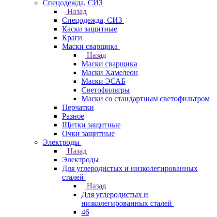
Спецодежда, СИЗ
Назад
Спецодежда, СИЗ
Каски защитные
Краги
Маски сварщика
Назад
Маски сварщика
Маски Хамелеон
Маски ЭСАБ
Светофильтры
Маски со стандартным светофильтром
Перчатки
Разное
Щитки защитные
Очки защитные
Электроды
Назад
Электроды
Для углеродистых и низколегированных
сталей
Назад
Для углеродистых и
низколегированных сталей
46