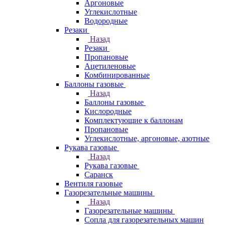
Аргоновые
Углекислотные
Водородные
Резаки
Назад
Резаки
Пропановые
Ацетиленовые
Комбинированные
Баллоны газовые
Назад
Баллоны газовые
Кислородные
Комплектующие к баллонам
Пропановые
Углекислотные, аргоновые, азотные
Рукава газовые
Назад
Рукава газовые
Саранск
Вентиля газовые
Газорезательные машины
Назад
Газорезательные машины
Сопла для газорезательных машин