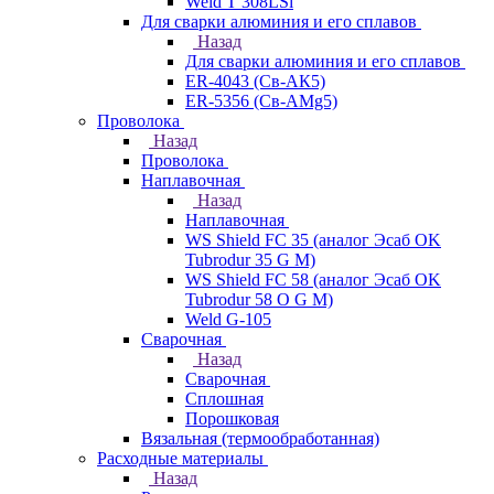
Weld T 308LSi
Для сварки алюминия и его сплавов
Назад
Для сварки алюминия и его сплавов
ER-4043 (Св-АК5)
ER-5356 (Св-АМg5)
Проволока
Назад
Проволока
Наплавочная
Назад
Наплавочная
WS Shield FC 35 (аналог Эсаб OK
Tubrodur 35 G M)
WS Shield FC 58 (аналог Эсаб OK
Tubrodur 58 O G M)
Weld G-105
Сварочная
Назад
Сварочная
Сплошная
Порошковая
Вязальная (термообработанная)
Расходные материалы
Назад