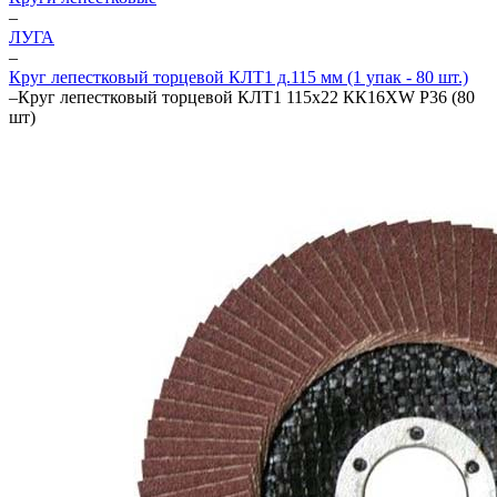
–
ЛУГА
–
Круг лепестковый торцевой КЛТ1 д.115 мм (1 упак - 80 шт.)
–
Круг лепестковый торцевой КЛТ1 115х22 КК16XW P36 (80
шт)