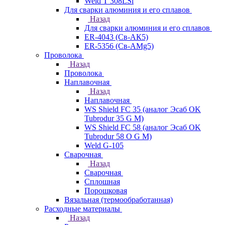
Weld T 308LSi
Для сварки алюминия и его сплавов
Назад
Для сварки алюминия и его сплавов
ER-4043 (Св-АК5)
ER-5356 (Св-АМg5)
Проволока
Назад
Проволока
Наплавочная
Назад
Наплавочная
WS Shield FC 35 (аналог Эсаб OK
Tubrodur 35 G M)
WS Shield FC 58 (аналог Эсаб OK
Tubrodur 58 O G M)
Weld G-105
Сварочная
Назад
Сварочная
Сплошная
Порошковая
Вязальная (термообработанная)
Расходные материалы
Назад