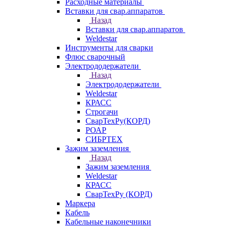
Расходные материалы
Вставки для свар.аппаратов
Назад
Вставки для свар.аппаратов
Weldestar
Инструменты для сварки
Флюс сварочный
Электрододержатели
Назад
Электрододержатели
Weldestar
КРАСС
Строгачи
СварТехРу(КОРД)
РОАР
СИБРТЕХ
Зажим заземления
Назад
Зажим заземления
Weldestar
КРАСС
СварТехРу (КОРД)
Маркера
Кабель
Кабельные наконечники