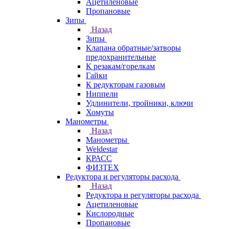
Ацетиленовые
Пропановые
Зипы
Назад
Зипы
Клапана обратные/затворы
предохранительные
К резакам/горелкам
Гайки
К редукторам газовым
Ниппели
Удлинители, тройники, ключи
Хомуты
Манометры
Назад
Манометры
Weldestar
КРАСС
ФИЗТЕХ
Редуктора и регуляторы расхода
Назад
Редуктора и регуляторы расхода
Ацетиленовые
Кислородные
Пропановые