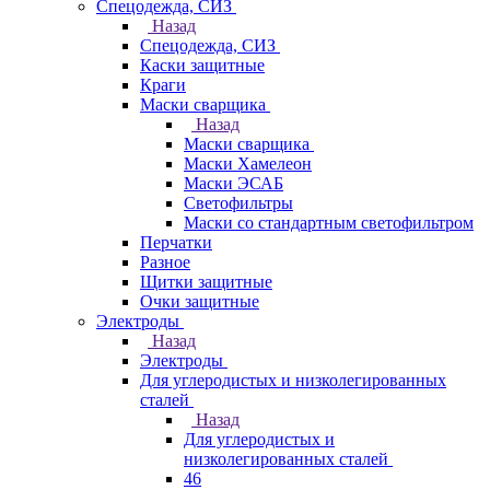
Спецодежда, СИЗ
Назад
Спецодежда, СИЗ
Каски защитные
Краги
Маски сварщика
Назад
Маски сварщика
Маски Хамелеон
Маски ЭСАБ
Светофильтры
Маски со стандартным светофильтром
Перчатки
Разное
Щитки защитные
Очки защитные
Электроды
Назад
Электроды
Для углеродистых и низколегированных
сталей
Назад
Для углеродистых и
низколегированных сталей
46