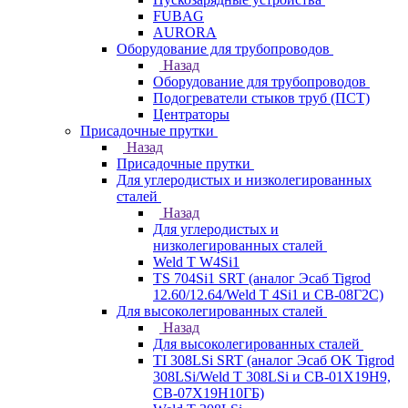
FUBAG
AURORA
Оборудование для трубопроводов
Назад
Оборудование для трубопроводов
Подогреватели стыков труб (ПСТ)
Центраторы
Присадочные прутки
Назад
Присадочные прутки
Для углеродистых и низколегированных
сталей
Назад
Для углеродистых и
низколегированных сталей
Weld T W4Si1
TS 704Si1 SRT (аналог Эсаб Tigrod
12.60/12.64/Weld T 4Si1 и СВ-08Г2С)
Для высоколегированных сталей
Назад
Для высоколегированных сталей
TI 308LSi SRT (аналог Эсаб OK Tigrod
308LSi/Weld T 308LSi и СВ-01Х19Н9,
СВ-07Х19Н10ГБ)