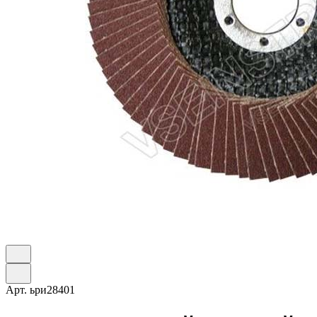
Арт.
ьри28401