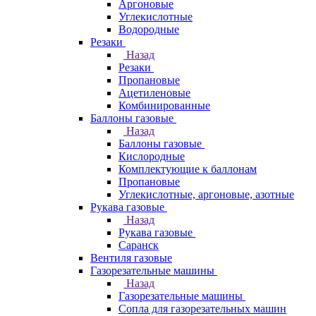
Аргоновые
Углекислотные
Водородные
Резаки
Назад
Резаки
Пропановые
Ацетиленовые
Комбинированные
Баллоны газовые
Назад
Баллоны газовые
Кислородные
Комплектующие к баллонам
Пропановые
Углекислотные, аргоновые, азотные
Рукава газовые
Назад
Рукава газовые
Саранск
Вентиля газовые
Газорезательные машины
Назад
Газорезательные машины
Сопла для газорезательных машин