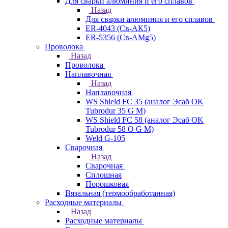
Для сварки алюминия и его сплавов
Назад
Для сварки алюминия и его сплавов
ER-4043 (Св-АК5)
ER-5356 (Св-АМg5)
Проволока
Назад
Проволока
Наплавочная
Назад
Наплавочная
WS Shield FC 35 (аналог Эсаб OK
Tubrodur 35 G M)
WS Shield FC 58 (аналог Эсаб OK
Tubrodur 58 O G M)
Weld G-105
Сварочная
Назад
Сварочная
Сплошная
Порошковая
Вязальная (термообработанная)
Расходные материалы
Назад
Расходные материалы