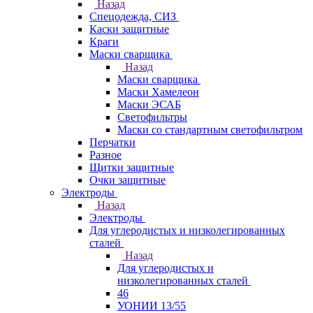
Назад
Спецодежда, СИЗ
Каски защитные
Краги
Маски сварщика
Назад
Маски сварщика
Маски Хамелеон
Маски ЭСАБ
Светофильтры
Маски со стандартным светофильтром
Перчатки
Разное
Щитки защитные
Очки защитные
Электроды
Назад
Электроды
Для углеродистых и низколегированных
сталей
Назад
Для углеродистых и
низколегированных сталей
46
УОНИИ 13/55