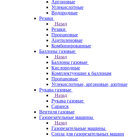
Аргоновые
Углекислотные
Водородные
Резаки
Назад
Резаки
Пропановые
Ацетиленовые
Комбинированные
Баллоны газовые
Назад
Баллоны газовые
Кислородные
Комплектующие к баллонам
Пропановые
Углекислотные, аргоновые, азотные
Рукава газовые
Назад
Рукава газовые
Саранск
Вентиля газовые
Газорезательные машины
Назад
Газорезательные машины
Сопла для газорезательных машин