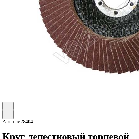
Арт.
ьри28404
Круг лепестковый торцевой