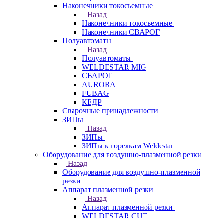
Наконечники токосъемные
Назад
Наконечники токосъемные
Наконечники СВАРОГ
Полуавтоматы
Назад
Полуавтоматы
WELDESTAR MIG
СВАРОГ
AURORA
FUBAG
КЕДР
Сварочные принадлежности
ЗИПы
Назад
ЗИПы
ЗИПы к горелкам Weldestar
Оборудование для воздушно-плазменной резки
Назад
Оборудование для воздушно-плазменной
резки
Аппарат плазменной резки
Назад
Аппарат плазменной резки
WELDESTAR CUT