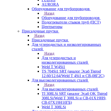
AURORA
Оборудование для трубопроводов
Назад
Оборудование для трубопроводов
Подогреватели стыков труб (ПСТ)
Центраторы
Присадочные прутки
Назад
Присадочные прутки
Для углеродистых и низколегированных
сталей
Назад
Для углеродистых и
низколегированных сталей
Weld T W4Si1
TS 704Si1 SRT (аналог Эсаб Tigrod
12.60/12.64/Weld T 4Si1 и СВ-08Г2С)
Для высоколегированных сталей
Назад
Для высоколегированных сталей
TI 308LSi SRT (аналог Эсаб OK Tigrod
308LSi/Weld T 308LSi и СВ-01Х19Н9,
СВ-07Х19Н10ГБ)
Weld T 308LSi