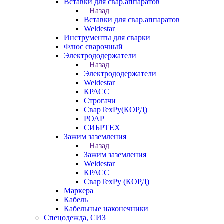
Вставки для свар.аппаратов
Назад
Вставки для свар.аппаратов
Weldestar
Инструменты для сварки
Флюс сварочный
Электрододержатели
Назад
Электрододержатели
Weldestar
КРАСС
Строгачи
СварТехРу(КОРД)
РОАР
СИБРТЕХ
Зажим заземления
Назад
Зажим заземления
Weldestar
КРАСС
СварТехРу (КОРД)
Маркера
Кабель
Кабельные наконечники
Спецодежда, СИЗ