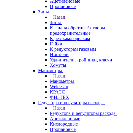
Ацетиленовые
Пропановые
Зипы
Назад
Зипы
Клапана обратные/затворы
предохранительные
К резакам/горелкам
Гайки
К редукторам газовым
Ниппели
Удлинители, тройники, ключи
Хомуты
Манометры
Назад
Манометры
Weldestar
КРАСС
ФИЗТЕХ
Редуктора и регуляторы расхода
Назад
Редуктора и регуляторы расхода
Ацетиленовые
Кислородные
Пропановые