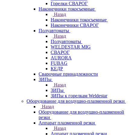
Горелки СВАРОГ
Наконечники токосъемные
Назад
Наконечники токосъемные
Наконечники СВАРОГ
Полуавтоматы
Назад
Полуавтоматы
WELDESTAR MIG
СВАРОГ
AURORA
FUBAG
КЕДР
Сварочные принадлежности
ЗИПы
Назад
ЗИПы
ЗИПы к горелкам Weldestar
Оборудование для воздушно-плазменной резки
Назад
Оборудование для воздушно-плазменной
резки
Аппарат плазменной резки
Назад
Аппарат плазменной резки