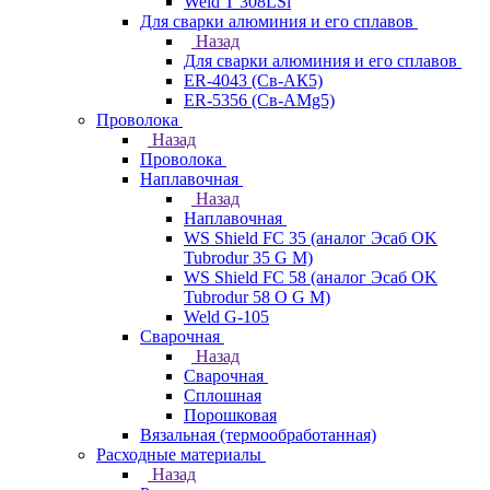
Weld T 308LSi
Для сварки алюминия и его сплавов
Назад
Для сварки алюминия и его сплавов
ER-4043 (Св-АК5)
ER-5356 (Св-АМg5)
Проволока
Назад
Проволока
Наплавочная
Назад
Наплавочная
WS Shield FC 35 (аналог Эсаб OK
Tubrodur 35 G M)
WS Shield FC 58 (аналог Эсаб OK
Tubrodur 58 O G M)
Weld G-105
Сварочная
Назад
Сварочная
Сплошная
Порошковая
Вязальная (термообработанная)
Расходные материалы
Назад