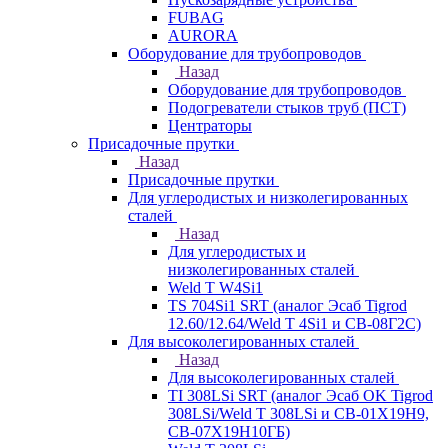
FUBAG
AURORA
Оборудование для трубопроводов
Назад
Оборудование для трубопроводов
Подогреватели стыков труб (ПСТ)
Центраторы
Присадочные прутки
Назад
Присадочные прутки
Для углеродистых и низколегированных
сталей
Назад
Для углеродистых и
низколегированных сталей
Weld T W4Si1
TS 704Si1 SRT (аналог Эсаб Tigrod
12.60/12.64/Weld T 4Si1 и СВ-08Г2С)
Для высоколегированных сталей
Назад
Для высоколегированных сталей
TI 308LSi SRT (аналог Эсаб OK Tigrod
308LSi/Weld T 308LSi и СВ-01Х19Н9,
СВ-07Х19Н10ГБ)