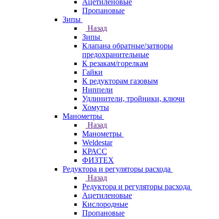
Ацетиленовые
Пропановые
Зипы
Назад
Зипы
Клапана обратные/затворы
предохранительные
К резакам/горелкам
Гайки
К редукторам газовым
Ниппели
Удлинители, тройники, ключи
Хомуты
Манометры
Назад
Манометры
Weldestar
КРАСС
ФИЗТЕХ
Редуктора и регуляторы расхода
Назад
Редуктора и регуляторы расхода
Ацетиленовые
Кислородные
Пропановые