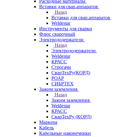
Расходные материалы
Вставки для свар.аппаратов
Назад
Вставки для свар.аппаратов
Weldestar
Инструменты для сварки
Флюс сварочный
Электрододержатели
Назад
Электрододержатели
Weldestar
КРАСС
Строгачи
СварТехРу(КОРД)
РОАР
СИБРТЕХ
Зажим заземления
Назад
Зажим заземления
Weldestar
КРАСС
СварТехРу (КОРД)
Маркера
Кабель
Кабельные наконечники