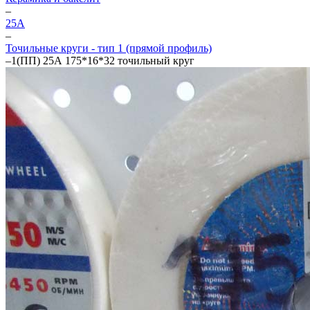
–
25А
–
Точильные круги - тип 1 (прямой профиль)
–
1(ПП) 25А 175*16*32 точильный круг