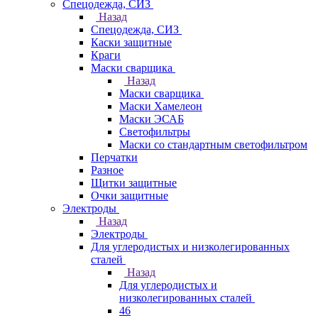
Спецодежда, СИЗ
Назад
Спецодежда, СИЗ
Каски защитные
Краги
Маски сварщика
Назад
Маски сварщика
Маски Хамелеон
Маски ЭСАБ
Светофильтры
Маски со стандартным светофильтром
Перчатки
Разное
Щитки защитные
Очки защитные
Электроды
Назад
Электроды
Для углеродистых и низколегированных
сталей
Назад
Для углеродистых и
низколегированных сталей
46