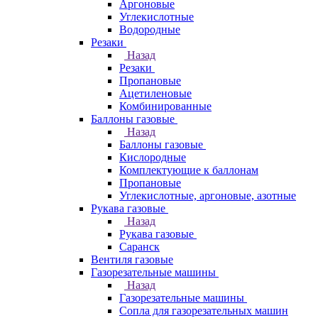
Аргоновые
Углекислотные
Водородные
Резаки
Назад
Резаки
Пропановые
Ацетиленовые
Комбинированные
Баллоны газовые
Назад
Баллоны газовые
Кислородные
Комплектующие к баллонам
Пропановые
Углекислотные, аргоновые, азотные
Рукава газовые
Назад
Рукава газовые
Саранск
Вентиля газовые
Газорезательные машины
Назад
Газорезательные машины
Сопла для газорезательных машин