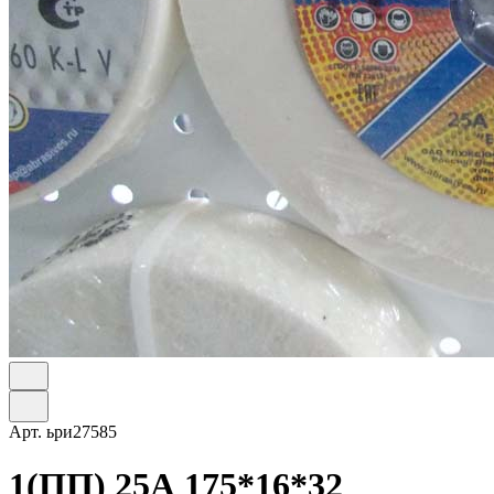
Арт.
ьри27585
1(ПП) 25А 175*16*32